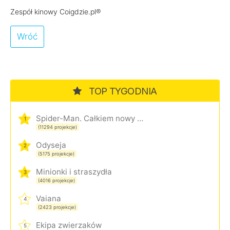
Zespół kinowy Coigdzie.pl®
Wróć
TOP TYGODNIA
Spider-Man. Całkiem nowy dzień
1
(11294 projekcje)
Odyseja
2
(5175 projekcje)
Minionki i straszydła
3
(4016 projekcje)
Vaiana
4
(2423 projekcje)
Ekipa zwierzaków
5