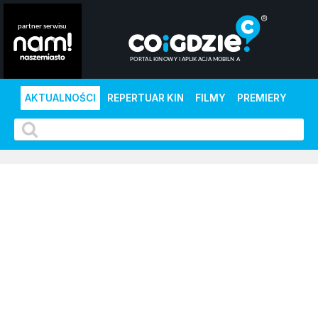
AKTUALNOŚCI
REPERTUAR KIN
FILMY
PREMIERY