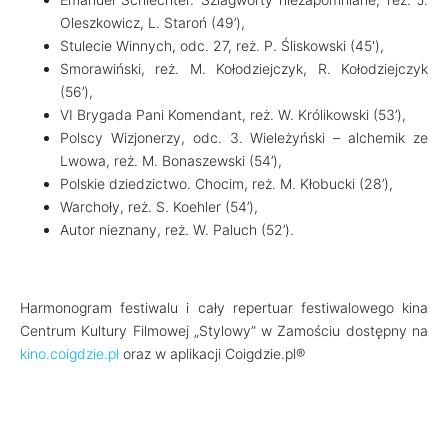
Oleszkowicz, L. Staroń (49’),
Stulecie Winnych, odc. 27, reż. P. Śliskowski (45'),
Smorawiński, reż. M. Kołodziejczyk, R. Kołodziejczyk
(56’),
VI Brygada Pani Komendant, reż. W. Królikowski (53’),
Polscy Wizjonerzy, odc. 3. Wieleżyński – alchemik ze
Lwowa, reż. M. Bonaszewski (54’),
Polskie dziedzictwo. Chocim, reż. M. Kłobucki (28’),
Warchoły, reż. S. Koehler (54’),
Autor nieznany, reż. W. Paluch (52’).
Harmonogram festiwalu i cały repertuar festiwalowego kina
Centrum Kultury Filmowej „Stylowy” w Zamościu dostępny na
kino.coigdzie.pl
oraz w aplikacji Coigdzie.pl®