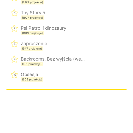
(2179 projekcje)
Toy Story 5
6
(1927 projekcje)
Psi Patrol i dinozaury
7
(1013 projekcje)
Zaproszenie
8
(947 projekcje)
Backrooms. Bez wyjścia (wersja rozszerzona)
9
(691 projekcje)
Obsesja
10
(609 projekcje)