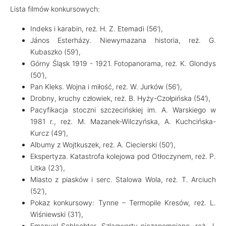
Lista filmów konkursowych:
Indeks i karabin, reż. H. Z. Etemadi (56’),
János Esterházy. Niewymazana historia, reż. G.
Kubaszko (59’),
Górny Śląsk 1919 - 1921. Fotopanorama, reż. K. Glondys
(50’),
Pan Kleks. Wojna i miłość, reż. W. Jurków (56’),
Drobny, kruchy człowiek, reż. B. Hyży-Czołpińska (54’),
Pacyfikacja stoczni szczecińskiej im. A. Warskiego w
1981 r., reż. M. Mazanek-Wilczyńska, A. Kuchcińska-
Kurcz (49’),
Albumy z Wojtkuszek, reż. A. Ciecierski (50’),
Ekspertyza. Katastrofa kolejowa pod Otłoczynem, reż. P.
Litka (23’),
Miasto z piasków i serc. Stalowa Wola, reż. T. Arciuch
(52’),
Pokaz konkursowy: Tynne – Termopile Kresów, reż. L.
Wiśniewski (31’),
Emanuel Schlechter. Szlagworty niezapomniane, reż. J.