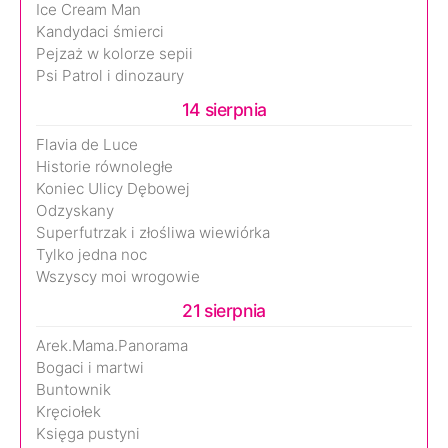
Ice Cream Man
Kandydaci śmierci
Pejzaż w kolorze sepii
Psi Patrol i dinozaury
14 sierpnia
Flavia de Luce
Historie równoległe
Koniec Ulicy Dębowej
Odzyskany
Superfutrzak i złośliwa wiewiórka
Tylko jedna noc
Wszyscy moi wrogowie
21 sierpnia
Arek.Mama.Panorama
Bogaci i martwi
Buntownik
Kręciołek
Księga pustyni