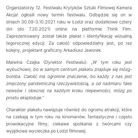
Organizatorzy 12. Festiwalu Krytyków Sztuki Filmowej Kamera
Akcja! ogłosili nowy termin festiwalu. Odbędzie się on w
dniach 30.09-3.10.2021 roku w Łodzi oraz dodatkowe cztery
dni (do 7.20.2021) online na platformie Think Film.
Zaprezentowany został także plakat i identyfikację wizualną
tegorocznej edycji. Za całość odpowiedzialny jest, po raz
kolejny, projektant graficzny Arkadiusz Jaworek.
Malwina Czajka (Dyrektor Festiwalu): „
W tym roku jest
wybuchowo, bo w samym centrum plakatu znajduje się mózg-
bomba. Całość ma ogromne znaczenie, bo każdy z nas jest
zmęczony pandemiczną rzeczywistością, a od nadmiaru fake
newsów i obecnej na każdym kroku niepewności, mózg po
prostu eksploduje.
”
Charakter plakatu nawiązuje również do ogromu atrakcji, które
na czekają w tym roku na kinomanów: fantastyczne i często
prowokacyjne filmy, ciekawe spotkania z twórcami czy
wyjątkowa wycieczka po Łodzi filmowej.