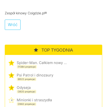
Zespół kinowy Coigdzie.pl®
Wróć
TOP TYGODNIA
Spider-Man. Całkiem nowy dzień
1
(11384 projekcje)
Psi Patrol i dinozaury
2
(8522 projekcje)
Odyseja
3
(3920 projekcje)
Minionki i straszydła
4
(2662 projekcje)