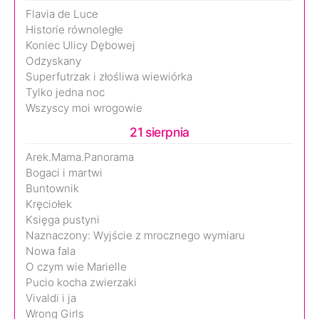
Flavia de Luce
Historie równoległe
Koniec Ulicy Dębowej
Odzyskany
Superfutrzak i złośliwa wiewiórka
Tylko jedna noc
Wszyscy moi wrogowie
21 sierpnia
Arek.Mama.Panorama
Bogaci i martwi
Buntownik
Kręciołek
Księga pustyni
Naznaczony: Wyjście z mrocznego wymiaru
Nowa fala
O czym wie Marielle
Pucio kocha zwierzaki
Vivaldi i ja
Wrong Girls