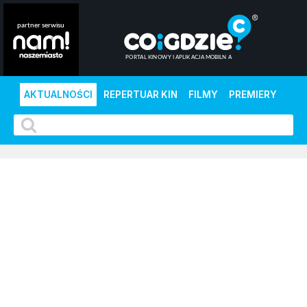
AKTUALNOŚCI
REPERTUAR KIN
FILMY
PREMIERY