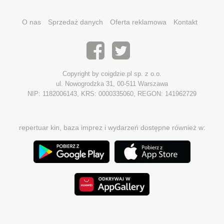
O nas
Sprzedaż danych
Oferta reklamowa
Kontakt
Copyright by coigdzie.pl sp. z o.o.
ul. Nowogrodzka 31, 00-511 Warszawa
NIP: 1182006143, KRS: 0000335060, REGON: 141962729
repertuar kin, baza imprez i wydarzeń dostępne również w: