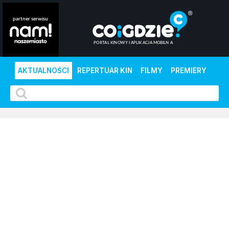
AKTUALNOŚCI
REPERTUAR KIN
FILMY
PREMIERY