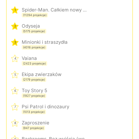
Spider-Man. Całkiem nowy dzień
1
(11294 projekcje)
Odyseja
2
(5175 projekcje)
Minionki i straszydła
3
(4016 projekcje)
Vaiana
4
(2423 projekcje)
Ekipa zwierzaków
5
(2179 projekcje)
Toy Story 5
6
(1927 projekcje)
Psi Patrol i dinozaury
7
(1013 projekcje)
Zaproszenie
8
(947 projekcje)
Backrooms. Bez wyjścia (wersja rozszerzona)
9