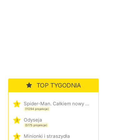
TOP TYGODNIA
Spider-Man. Całkiem nowy dzień
1
(11294 projekcje)
Odyseja
2
(5175 projekcje)
Minionki i straszydła
3