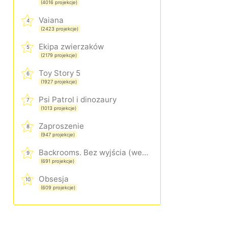
(4016 projekcje)
Vaiana
4
(2423 projekcje)
Ekipa zwierzaków
5
(2179 projekcje)
Toy Story 5
6
(1927 projekcje)
Psi Patrol i dinozaury
7
(1013 projekcje)
Zaproszenie
8
(947 projekcje)
Backrooms. Bez wyjścia (wersja rozszerzona)
9
(691 projekcje)
Obsesja
10
(609 projekcje)