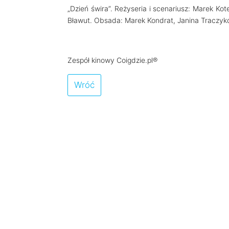
„Dzień świra”. Reżyseria i scenariusz: Marek Kot
Bławut. Obsada: Marek Kondrat, Janina Traczykó
Zespół kinowy Coigdzie.pl®
Wróć