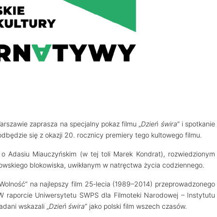
rszawie zaprasza na specjalny pokaz filmu „
Dzień świra
” i spotkanie
będzie się z okazji 20. rocznicy premiery tego kultowego filmu.
o Adasiu Miauczyńskim (w tej toli Marek Kondrat), rozwiedzionym
owskiego blokowiska, uwikłanym w natręctwa życia codziennego.
o Wolność” na najlepszy film 25-lecia (1989–2014) przeprowadzonego
 W raporcie Uniwersytetu SWPS dla Filmoteki Narodowej – Instytutu
dani wskazali „
Dzień świra
” jako polski film wszech czasów.