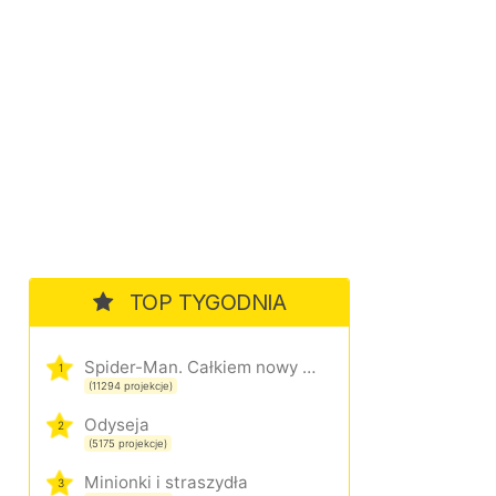
TOP TYGODNIA
Spider-Man. Całkiem nowy dzień
1
(11294 projekcje)
Odyseja
2
(5175 projekcje)
Minionki i straszydła
3