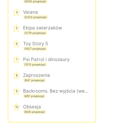
(4016 projekcje)
Vaiana
4
(2423 projekcje)
Ekipa zwierzaków
5
(2179 projekcje)
Toy Story 5
6
(1927 projekcje)
Psi Patrol i dinozaury
7
(1013 projekcje)
Zaproszenie
8
(947 projekcje)
Backrooms. Bez wyjścia (wersja rozszerzona)
9
(691 projekcje)
Obsesja
10
(609 projekcje)