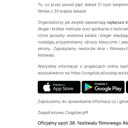
To, co przez ponad pięć dekad (!) było świętem
filmów z 35 krajów świata!
Organizatorzy jak zwykle zapewniają
najlepsze ś
długie i krótkie metraże oraz spotkania z twórcam
różne sposoby widzenia świata i biegle władaj
nostalgią przypominamy obrazy klasyczne i za
ekrany. Zapraszamy nestorów kina i filmowyc
festiwalu.
Wszystkie informacje o projekcjach online bę
wyszukiwarce na https://coigdzie.pl/szukaj-wyd
Zapraszamy do sprawdzania informacji co i gdzie
Zespół kinowy Coigdzie.pl®
Oficjalny spot 38. festiwalu filmowego A