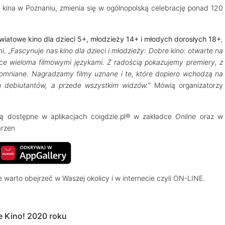
 kina w Poznaniu, zmienia się w ogólnopolską celebrację ponad 120
wiatowe kino dla dzieci 5+, młodzieży 14+ i młodych dorosłych 18+
,
i. „
Fascynuje nas kino dla dzieci i młodzieży: Dobre kino: otwarte na
ące wieloma filmowymi językami. Z radością pokazujemy premiery, z
pomniane. Nagradzamy filmy uznane i te, które dopiero wchodzą na
h debiutantów, a przede wszystkim widzów.
” Mówią organizatorzy
dą dostępne w aplikacjach coigdzie.pl® w zakładce
Online
oraz w
arzen
 warto obejrzeć w Waszej okolicy i w internecie czyli ON-LINE.
le Kino! 2020 roku