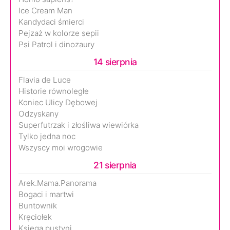
Ice Cream Man
Kandydaci śmierci
Pejzaż w kolorze sepii
Psi Patrol i dinozaury
14 sierpnia
Flavia de Luce
Historie równoległe
Koniec Ulicy Dębowej
Odzyskany
Superfutrzak i złośliwa wiewiórka
Tylko jedna noc
Wszyscy moi wrogowie
21 sierpnia
Arek.Mama.Panorama
Bogaci i martwi
Buntownik
Kręciołek
Księga pustyni