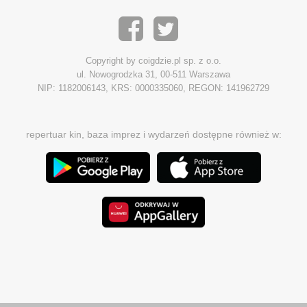
Copyright by coigdzie.pl sp. z o.o.
ul. Nowogrodzka 31, 00-511 Warszawa
NIP: 1182006143, KRS: 0000335060, REGON: 141962729
repertuar kin, baza imprez i wydarzeń dostępne również w: