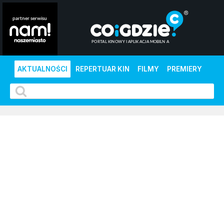
AKTUALNOŚCI
REPERTUAR KIN
FILMY
PREMIERY