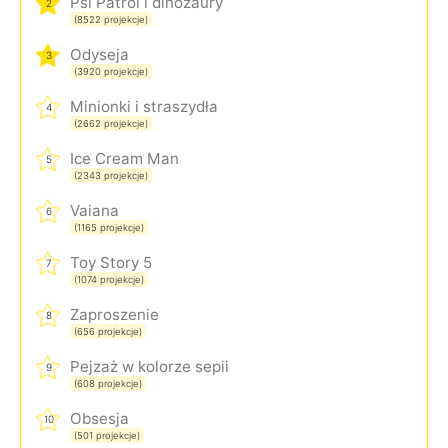
Psi Patrol i dinozaury
2
(8522 projekcje)
Odyseja
3
(3920 projekcje)
Minionki i straszydła
4
(2662 projekcje)
Ice Cream Man
5
(2343 projekcje)
Vaiana
6
(1165 projekcje)
Toy Story 5
7
(1074 projekcje)
Zaproszenie
8
(656 projekcje)
Pejzaż w kolorze sepii
9
(608 projekcje)
Obsesja
10
(501 projekcje)