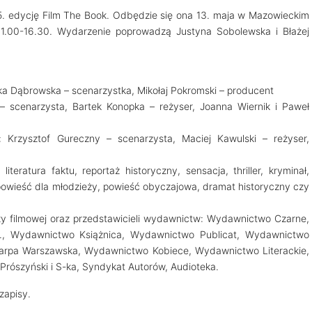
. edycję Film The Book. Odbędzie się ona 13. maja w Mazowieckim
11.00-16.30. Wydarzenie poprowadzą Justyna Sobolewska i Błażej
zka Dąbrowska – scenarzystka, Mikołaj Pokromski – producent
 – scenarzysta, Bartek Konopka – reżyser, Joanna Wiernik i Paweł
: Krzysztof Gureczny – scenarzysta, Maciej Kawulski – reżyser,
iteratura faktu, reportaż historyczny, sensacja, thriller, kryminał,
powieść dla młodzieży, powieść obyczajowa, dramat historyczny czy
nży filmowej oraz przedstawicieli wydawnictw: Wydawnictwo Czarne,
., Wydawnictwo Książnica, Wydawnictwo Publicat, Wydawnictwo
karpa Warszawska, Wydawnictwo Kobiece, Wydawnictwo Literackie,
ószyński i S-ka, Syndykat Autorów, Audioteka.
zapisy.