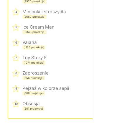
(3920 projekcje)
Minionki i straszydła
4
(2662 projekcje)
Ice Cream Man
5
(2343 projekcje)
Vaiana
6
(1165 projekcje)
Toy Story 5
7
(1074 projekcje)
Zaproszenie
8
(656 projekcje)
Pejzaż w kolorze sepii
9
(608 projekcje)
Obsesja
10
(501 projekcje)