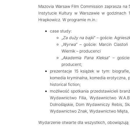
Mazovia Warsaw Film Commission zaprasza na 5
Instytucie Kultury w Warszawie w godzinach 
Hrapkowicz. W programie m.in.:
case study:
„
Za duży na bajki
” – goście: Agnies
„
Wyrwa
” – goście: Marcin Ciastoń
Wiernik – producenci
„
Akademia Pana Kleksa
” – goście
producent;
prezentacje 15 książek w tym: biografie, l
komedia kryminalna, komedia erotyczna, 
historical fiction;
możliwość spotkania przedstawicieli bra
Wydawnictwo Filia, Wydawnictwo W.A.B
Dolnośląskie, Dom Wydawniczy Rebis, S
Wydawnictwo Znak, Wydawnictwo Mięta, Pr
Wydarzenie otwarte dla wszystkich, obowiązują 