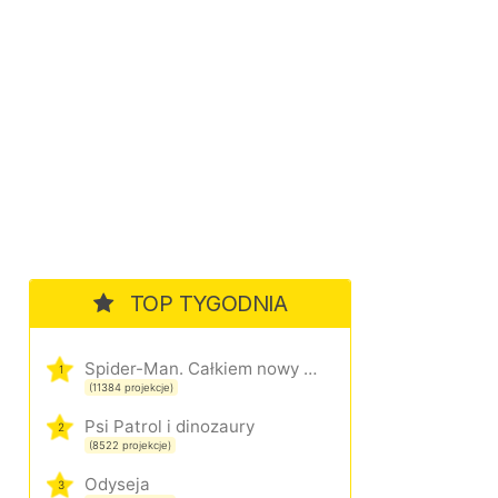
TOP TYGODNIA
Spider-Man. Całkiem nowy dzień
1
(11384 projekcje)
Psi Patrol i dinozaury
2
(8522 projekcje)
Odyseja
3