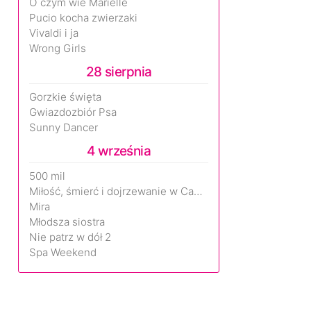
O czym wie Marielle
Pucio kocha zwierzaki
Vivaldi i ja
Wrong Girls
28 sierpnia
Gorzkie święta
Gwiazdozbiór Psa
Sunny Dancer
4 września
500 mil
Miłość, śmierć i dojrzewanie w Camp Miasma
Mira
Młodsza siostra
Nie patrz w dół 2
Spa Weekend