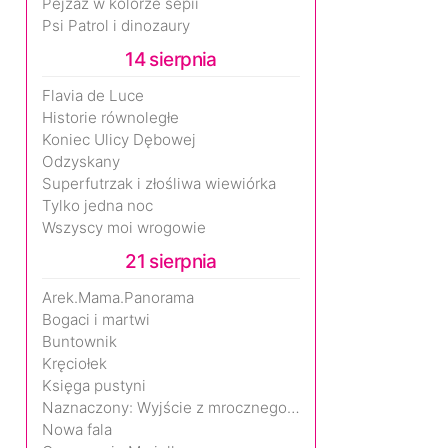
Pejzaż w kolorze sepii
Psi Patrol i dinozaury
14 sierpnia
Flavia de Luce
Historie równoległe
Koniec Ulicy Dębowej
Odzyskany
Superfutrzak i złośliwa wiewiórka
Tylko jedna noc
Wszyscy moi wrogowie
21 sierpnia
Arek.Mama.Panorama
Bogaci i martwi
Buntownik
Kręciołek
Księga pustyni
Naznaczony: Wyjście z mrocznego wymiaru
Nowa fala