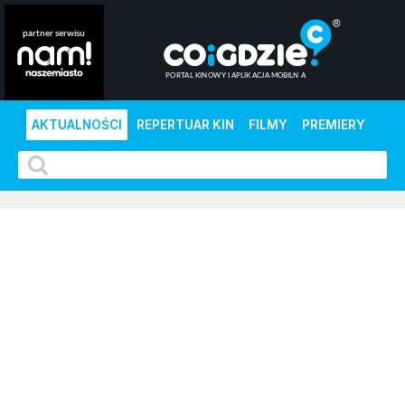
AKTUALNOŚCI
REPERTUAR KIN
FILMY
PREMIERY