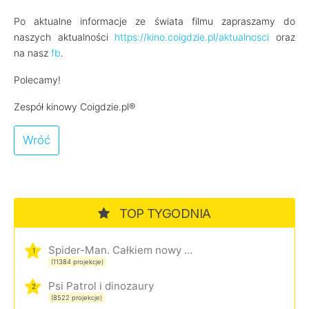
Po aktualne informacje ze świata filmu zapraszamy do
naszych aktualności
https://kino.coigdzie.pl/aktualnosci
oraz
na nasz
fb
.
Polecamy!
Zespół kinowy Coigdzie.pl®
Wróć
TOP TYGODNIA
Spider-Man. Całkiem nowy dzień
1
(11384 projekcje)
Psi Patrol i dinozaury
2
(8522 projekcje)