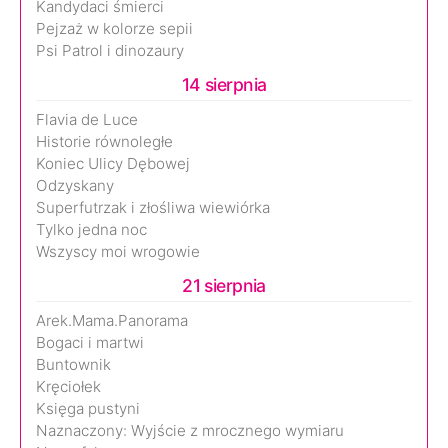
Kandydaci śmierci
Pejzaż w kolorze sepii
Psi Patrol i dinozaury
14 sierpnia
Flavia de Luce
Historie równoległe
Koniec Ulicy Dębowej
Odzyskany
Superfutrzak i złośliwa wiewiórka
Tylko jedna noc
Wszyscy moi wrogowie
21 sierpnia
Arek.Mama.Panorama
Bogaci i martwi
Buntownik
Kręciołek
Księga pustyni
Naznaczony: Wyjście z mrocznego wymiaru