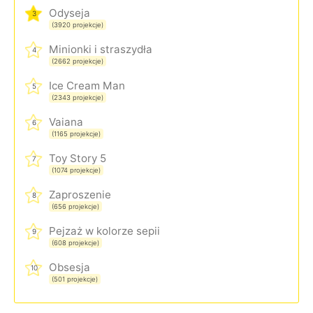
Odyseja
3
(3920 projekcje)
Minionki i straszydła
4
(2662 projekcje)
Ice Cream Man
5
(2343 projekcje)
Vaiana
6
(1165 projekcje)
Toy Story 5
7
(1074 projekcje)
Zaproszenie
8
(656 projekcje)
Pejzaż w kolorze sepii
9
(608 projekcje)
Obsesja
10
(501 projekcje)