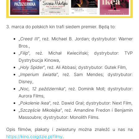
3. marca do polskich kin trafi siedem premier. Będą to:
„
Creed III
”, reż. Michael B. Jordan; dystrybutor: Warner
Bros.,
„
Filip
”, reż. Michał Kwieciński; dystrybutor: TVP
Dystrybucja Kinowa,
„
Holy Spider
”, reż. Ali Abbasi; dystrybutor: Gutek Film,
„
Imperium światła
”, reż. Sam Mendes; dystrybutor:
Disney,
„
Noc, 12 października
”, reż. Dominik Moll; dystrybutor:
Aurora Films,
„
Pokolenie Ikea
”, reż. Dawid Gral; dystrybutor: Next Film,
„
Szczęście Mikołajka
”, reż. Amandine Fredon i Benjamin
Massoubre; dystrybutor: Monolith Films.
Opis filmów, plakaty i zwiastuny można znaleźć u nas na
https://kino.coigdzie.pl/filmy
.