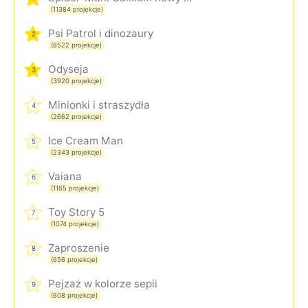
(11384 projekcje)
Psi Patrol i dinozaury
2
(8522 projekcje)
Odyseja
3
(3920 projekcje)
Minionki i straszydła
4
(2662 projekcje)
Ice Cream Man
5
(2343 projekcje)
Vaiana
6
(1165 projekcje)
Toy Story 5
7
(1074 projekcje)
Zaproszenie
8
(656 projekcje)
Pejzaż w kolorze sepii
9
(608 projekcje)