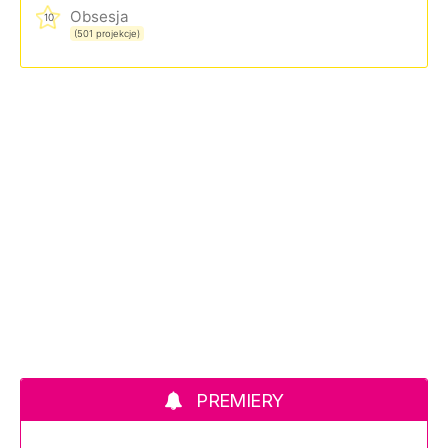
Obsesja
10
(501 projekcje)
PREMIERY