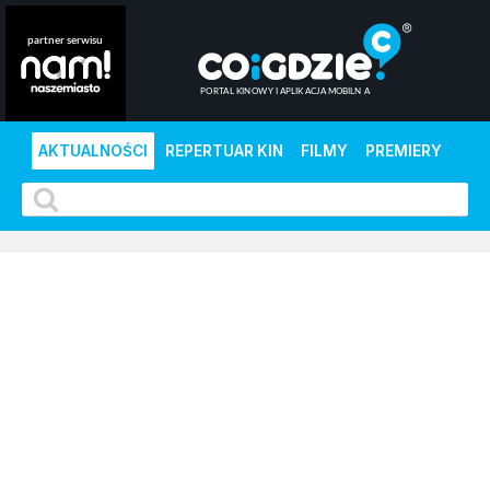
AKTUALNOŚCI
REPERTUAR KIN
FILMY
PREMIERY