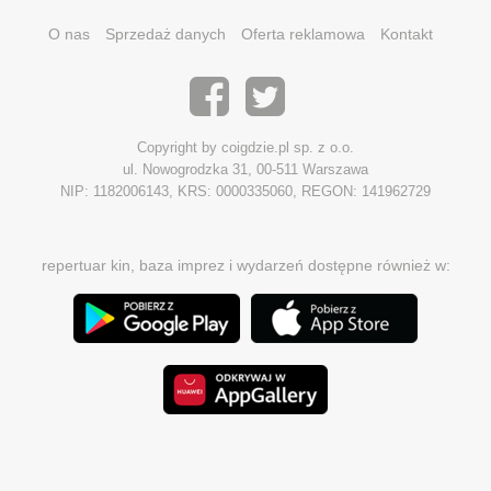
O nas
Sprzedaż danych
Oferta reklamowa
Kontakt
Copyright by coigdzie.pl sp. z o.o.
ul. Nowogrodzka 31, 00-511 Warszawa
NIP: 1182006143, KRS: 0000335060, REGON: 141962729
repertuar kin, baza imprez i wydarzeń dostępne również w: