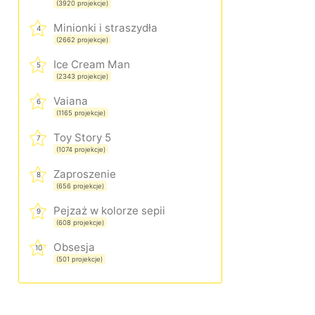
(3920 projekcje)
Minionki i straszydła
4
(2662 projekcje)
Ice Cream Man
5
(2343 projekcje)
Vaiana
6
(1165 projekcje)
Toy Story 5
7
(1074 projekcje)
Zaproszenie
8
(656 projekcje)
Pejzaż w kolorze sepii
9
(608 projekcje)
Obsesja
10
(501 projekcje)