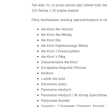
Tak więc to, co przez ponad pięć dekad było św
120 filmów z 35 krajów świata!
Filmy festiwalowe zostaną zaprezentowane w ram
Ale Kino! Ale Historia
Ale Kino! Ale Mikołaj
Ale Kino! Eko
Ale Kino! Najmłodszego Widza
Ale Kino! z Dreszczykiem
Ale Kino! z Piłką
Dokumentalne Ale Kino!
Europejska Nagroda Filmowa
Konkurs
Ludzie dla ludzi
Panorama dzieci
Panorama młodych
Panorama młodych / W stronę dzieciństw
Platynowe Koziołki
Sąsiedzi – 3 festiwale: Chemnitz, Poznań, 