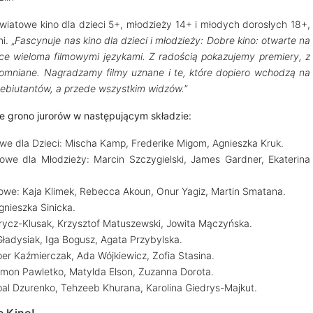
światowe kino dla dzieci 5+, młodzieży 14+ i młodych dorosłych 18+,
i. „
Fascynuje nas kino dla dzieci i młodzieży: Dobre kino: otwarte na
ące wieloma filmowymi językami. Z radością pokazujemy premiery, z
pomniane. Nagradzamy filmy uznane i te, które dopiero wchodzą na
debiutantów, a przede wszystkim widzów.
”
ie grono jurorów w następującym składzie:
e dla Dzieci: Mischa Kamp, Frederike Migom, Agnieszka Kruk.
we dla Młodzieży: Marcin Szczygielski, James Gardner, Ekaterina
we: Kaja Klimek, Rebecca Akoun, Onur Yagiz, Martin Smatana.
gnieszka Sinicka.
Frycz-Klusak, Krzysztof Matuszewski, Jowita Mączyńska.
ładysiak, Iga Bogusz, Agata Przybylska.
r Kaźmierczak, Ada Wójkiewicz, Zofia Stasina.
mon Pawletko, Matylda Elson, Zuzanna Dorota.
al Dzurenko, Tehzeeb Khurana, Karolina Giedrys-Majkut.