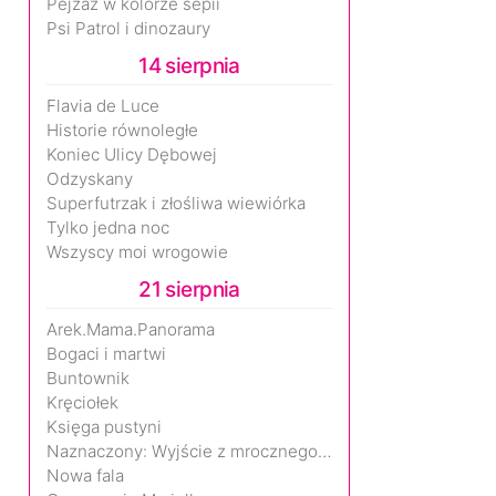
Pejzaż w kolorze sepii
Psi Patrol i dinozaury
14 sierpnia
Flavia de Luce
Historie równoległe
Koniec Ulicy Dębowej
Odzyskany
Superfutrzak i złośliwa wiewiórka
Tylko jedna noc
Wszyscy moi wrogowie
21 sierpnia
Arek.Mama.Panorama
Bogaci i martwi
Buntownik
Kręciołek
Księga pustyni
Naznaczony: Wyjście z mrocznego wymiaru
Nowa fala