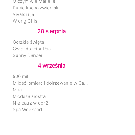
O czym wie Marielle
Pucio kocha zwierzaki
Vivaldi i ja
Wrong Girls
28 sierpnia
Gorzkie święta
Gwiazdozbiór Psa
Sunny Dancer
4 września
500 mil
Miłość, śmierć i dojrzewanie w Camp Miasma
Mira
Młodsza siostra
Nie patrz w dół 2
Spa Weekend