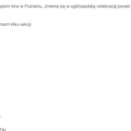
iętem kina w Poznaniu, zmienia się w ogólnopolską celebrację ponad
ach kilku sekcji:
a
Zlín