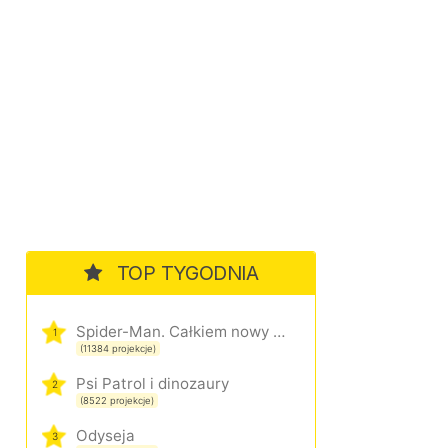
TOP TYGODNIA
Spider-Man. Całkiem nowy dzień
1
(11384 projekcje)
Psi Patrol i dinozaury
2
(8522 projekcje)
Odyseja
3