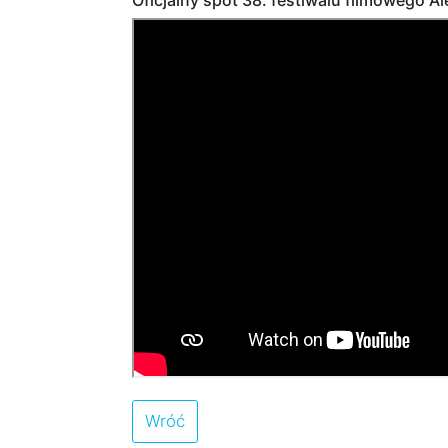
Oficjalny spot 38. festiwalu filmowego Al
Wróć