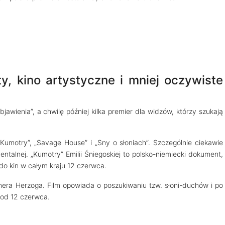
y, kino artystyczne i mniej oczywiste
awienia”, a chwilę później kilka premier dla widzów, którzy szukają
.
„Kumotry”, „Savage House” i „Sny o słoniach”. Szczególnie ciekawie
ntalnej. „Kumotry” Emilii Śniegoskiej to polsko-niemiecki dokument,
o kin w całym kraju 12 czerwca.
nera Herzoga. Film opowiada o poszukiwaniu tzw. słoni-duchów i po
 od 12 czerwca.