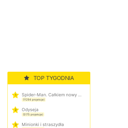
TOP TYGODNIA
Spider-Man. Całkiem nowy dzień
1
(11294 projekcje)
Odyseja
2
(5175 projekcje)
Minionki i straszydła
3