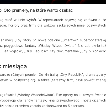
. Oto premiery, na które warto czekać
ubią mieć w kinie wybór. W repertuarach pojawią się zarówno duże
medie, horrory oraz filmy dla widzów szukających mniej oczywistych
animacji „Toy Story 5”, nową odsłonę „Smerfów”, superbohaterską
 oraz przygodowe fantasy „Władcy Wszechświata”. Nie zabraknie też
. Bez wyjścia”, „Orły Republiki” czy dokumentalne „Sny o słoniach”
 miesiąca
rdzo różnych premier. Do kin trafią „Orły Republiki”, dramatyczny
iętym w polityczną grę, a także „Straszny film”, czyli powrót znanej
ię również „Władcy Wszechświata”. Film oparty na kultowym świecie
propozycja dla fanów fantasy, kina przygodowego i nostalgicznych
zi polska premiera została zaplanowana na 5 czerwca.