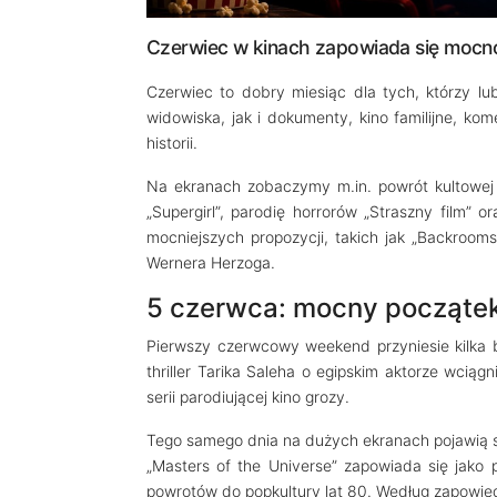
Czerwiec w kinach zapowiada się mocno
Czerwiec to dobry miesiąc dla tych, którzy l
widowiska, jak i dokumenty, kino familijne, ko
historii.
Na ekranach zobaczymy m.in. powrót kultowej 
„Supergirl”, parodię horrorów „Straszny film”
mocniejszych propozycji, takich jak „Backrooms
Wernera Herzoga.
5 czerwca: mocny początek
Pierwszy czerwcowy weekend przyniesie kilka ba
thriller Tarika Saleha o egipskim aktorze wciągn
serii parodiującej kino grozy.
Tego samego dnia na dużych ekranach pojawią s
„Masters of the Universe” zapowiada się jako 
powrotów do popkultury lat 80. Według zapowied