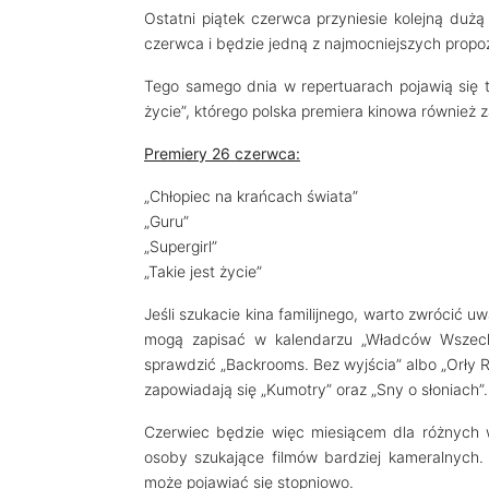
Ostatni piątek czerwca przyniesie kolejną dużą
czerwca i będzie jedną z najmocniejszych propo
Tego samego dnia w repertuarach pojawią się ta
życie”, którego polska premiera kinowa również
Premiery 26 czerwca:
„Chłopiec na krańcach świata”
„Guru”
„Supergirl”
„Takie jest życie”
Jeśli szukacie kina familijnego, warto zwrócić uw
mogą zapisać w kalendarzu „Władców Wszechś
sprawdzić „Backrooms. Bez wyjścia” albo „Orły Rep
zapowiadają się „Kumotry” oraz „Sny o słoniach”.
Czerwiec będzie więc miesiącem dla różnych w
osoby szukające filmów bardziej kameralnych.
może pojawiać się stopniowo.