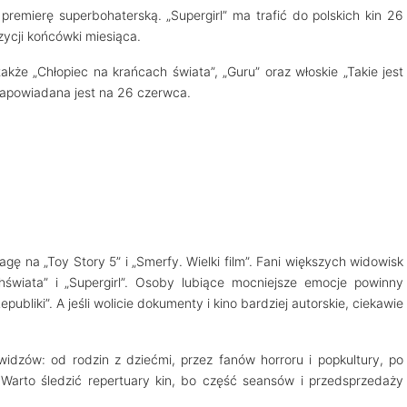
 premierę superbohaterską. „Supergirl” ma trafić do polskich kin 26
zycji końcówki miesiąca.
kże „Chłopiec na krańcach świata”, „Guru” oraz włoskie „Takie jest
 zapowiadana jest na 26 czerwca.
agę na „Toy Story 5” i „Smerfy. Wielki film”. Fani większych widowisk
wiata” i „Supergirl”. Osoby lubiące mocniejsze emocje powinny
ubliki”. A jeśli wolicie dokumenty i kino bardziej autorskie, ciekawie
idzów: od rodzin z dziećmi, przez fanów horroru i popkultury, po
 Warto śledzić repertuary kin, bo część seansów i przedsprzedaży