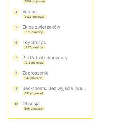
(4016 projekcje)
Vaiana
4
(2423 projekcje)
Ekipa zwierzaków
5
(2179 projekcje)
Toy Story 5
6
(1927 projekcje)
Psi Patrol i dinozaury
7
(1013 projekcje)
Zaproszenie
8
(947 projekcje)
Backrooms. Bez wyjścia (wersja rozszerzona)
9
(691 projekcje)
Obsesja
10
(609 projekcje)