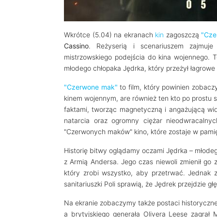
Wkrótce (5.04) na ekranach
kin
zagoszczą
"Cze
Cassino
. Reżyserią i scenariuszem zajmuj
mistrzowskiego podejścia do kina wojennego. Te
młodego chłopaka Jędrka, który przeżył łagrowe
"Czerwone mak"
to film, który powinien zobaczyć
kinem wojennym, are również ten kto po prostu s
faktami, tworząc magnetyczną i angażującą wi
natarcia oraz ogromny ciężar nieodwracaln
"Czerwonych maków" kino, które zostaje w pamię
Historię bitwy oglądamy oczami Jędrka – młodego
z Armią Andersa. Jego czas niewoli zmienił go 
który zrobi wszystko, aby przetrwać. Jednak z
sanitariuszki Poli sprawią, że Jędrek przejdzie g
Na ekranie zobaczymy także postaci historyczne 
a brytyjskiego generała Olivera Leese zagrał M