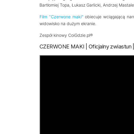
Bartłomiej Topa, Łukasz Garlicki, Andrzej Mast
Film "Czerwone maki"
obiecuje wciągającą narra
widowisko na dużym ekranie.
Zespół kinowy CoiGdzie.pl®
CZERWONE MAKI | Oficjalny zwiastun |