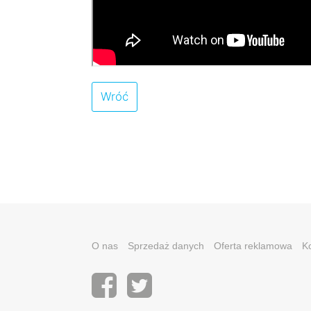
Wróć
O nas
Sprzedaż danych
Oferta reklamowa
K