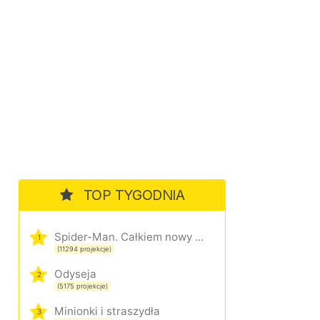
TOP TYGODNIA
Spider-Man. Całkiem nowy dzień
1
(11294 projekcje)
Odyseja
2
(5175 projekcje)
Minionki i straszydła
3