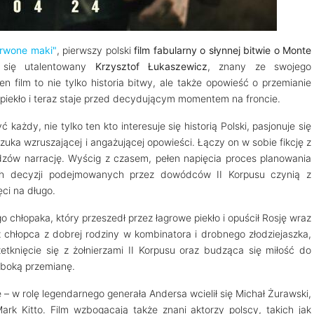
rwone maki"
, pierwszy polski
film fabularny o słynnej bitwie o Monte
e się utalentowany
Krzysztof Łukaszewicz
, znany ze swojego
n film to nie tylko historia bitwy, ale także opowieść o przemianie
 piekło i teraz staje przed decydującym momentem na froncie.
 każdy, nie tylko ten kto interesuje się historią Polski, pasjonuje się
zuka wzruszającej i angażującej opowieści. Łączy on w sobie fikcję z
dzów narrację. Wyścig z czasem, pełen napięcia proces planowania
ych decyzji podejmowanych przez dowódców II Korpusu czynią z
ci na długo.
 chłopaka, który przeszedł przez łagrowe piekło i opuścił Rosję wraz
z chłopca z dobrej rodziny w kombinatora i drobnego złodziejaszka,
etknięcie się z żołnierzami II Korpusu oraz budząca się miłość do
łęboką przemianę.
– w rolę legendarnego generała Andersa wcielił się Michał Żurawski,
ark Kitto. Film wzbogacają także znani aktorzy polscy, takich jak