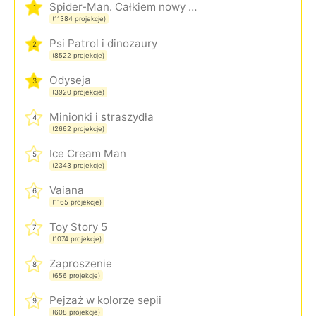
Spider-Man. Całkiem nowy dzień
1
(11384 projekcje)
Psi Patrol i dinozaury
2
(8522 projekcje)
Odyseja
3
(3920 projekcje)
Minionki i straszydła
4
(2662 projekcje)
Ice Cream Man
5
(2343 projekcje)
Vaiana
6
(1165 projekcje)
Toy Story 5
7
(1074 projekcje)
Zaproszenie
8
(656 projekcje)
Pejzaż w kolorze sepii
9
(608 projekcje)