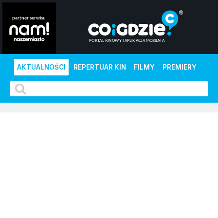
AKTUALNOŚCI
REPERTUAR KIN
FILMY
PREMIERY