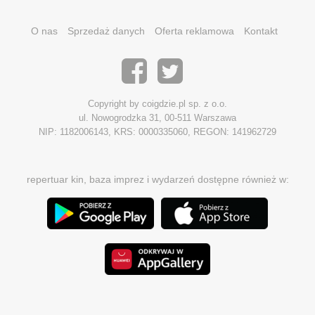
O nas
Sprzedaż danych
Oferta reklamowa
Kontakt
Copyright by coigdzie.pl sp. z o.o.
ul. Nowogrodzka 31, 00-511 Warszawa
NIP: 1182006143, KRS: 0000335060, REGON: 141962729
repertuar kin, baza imprez i wydarzeń dostępne również w: