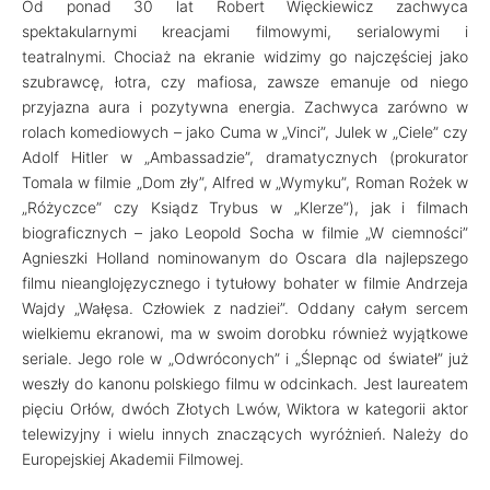
Od ponad 30 lat Robert Więckiewicz zachwyca
spektakularnymi kreacjami filmowymi, serialowymi i
teatralnymi. Chociaż na ekranie widzimy go najczęściej jako
szubrawcę, łotra, czy mafiosa, zawsze emanuje od niego
przyjazna aura i pozytywna energia. Zachwyca zarówno w
rolach komediowych – jako Cuma w „Vinci”, Julek w „Ciele” czy
Adolf Hitler w „Ambassadzie”, dramatycznych (prokurator
Tomala w filmie „Dom zły”, Alfred w „Wymyku”, Roman Rożek w
„Różyczce” czy Ksiądz Trybus w „Klerze”), jak i filmach
biograficznych – jako Leopold Socha w filmie „W ciemności”
Agnieszki Holland nominowanym do Oscara dla najlepszego
filmu nieanglojęzycznego i tytułowy bohater w filmie Andrzeja
Wajdy „Wałęsa. Człowiek z nadziei”. Oddany całym sercem
wielkiemu ekranowi, ma w swoim dorobku również wyjątkowe
seriale. Jego role w „Odwróconych” i „Ślepnąc od świateł” już
weszły do kanonu polskiego filmu w odcinkach. Jest laureatem
pięciu Orłów, dwóch Złotych Lwów, Wiktora w kategorii aktor
telewizyjny i wielu innych znaczących wyróżnień. Należy do
Europejskiej Akademii Filmowej.