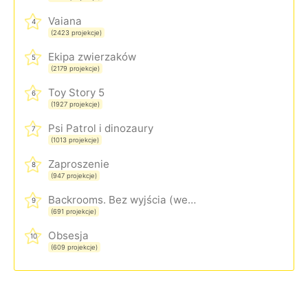
Vaiana
4
(2423 projekcje)
Ekipa zwierzaków
5
(2179 projekcje)
Toy Story 5
6
(1927 projekcje)
Psi Patrol i dinozaury
7
(1013 projekcje)
Zaproszenie
8
(947 projekcje)
Backrooms. Bez wyjścia (wersja rozszerzona)
9
(691 projekcje)
Obsesja
10
(609 projekcje)