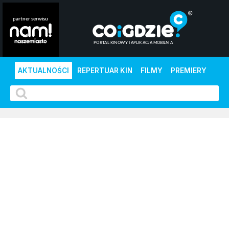
AKTUALNOŚCI
REPERTUAR KIN
FILMY
PREMIERY