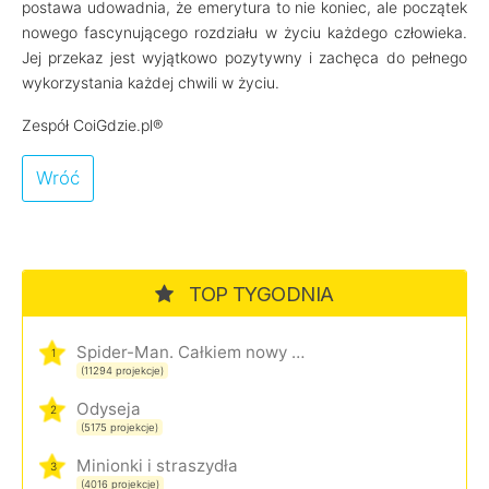
postawa udowadnia, że emerytura to nie koniec, ale początek
nowego fascynującego rozdziału w życiu każdego człowieka.
Jej przekaz jest wyjątkowo pozytywny i zachęca do pełnego
wykorzystania każdej chwili w życiu.
Zespół CoiGdzie.pl®
Wróć
TOP TYGODNIA
Spider-Man. Całkiem nowy dzień
1
(11294 projekcje)
Odyseja
2
(5175 projekcje)
Minionki i straszydła
3
(4016 projekcje)