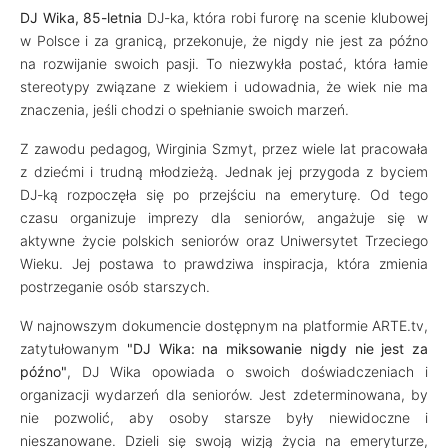
DJ Wika, 85-letnia
DJ-ka, która robi furorę na scenie klubowej
w Polsce i za granicą, przekonuje, że nigdy nie jest za późno
na rozwijanie swoich pasji. To niezwykła postać, która łamie
stereotypy związane z wiekiem i udowadnia, że wiek nie ma
znaczenia, jeśli chodzi o spełnianie swoich marzeń.
Z zawodu pedagog, Wirginia Szmyt, przez wiele lat pracowała
z dziećmi i trudną młodzieżą. Jednak jej przygoda z byciem
DJ-ką rozpoczęła się po przejściu na emeryturę. Od tego
czasu organizuje imprezy dla seniorów, angażuje się w
aktywne życie polskich seniorów oraz Uniwersytet Trzeciego
Wieku. Jej postawa to prawdziwa inspiracja, która zmienia
postrzeganie osób starszych.
W najnowszym dokumencie dostępnym na platformie ARTE.tv,
zatytułowanym
"DJ Wika: na miksowanie nigdy nie jest za
późno"
, DJ Wika opowiada o swoich doświadczeniach i
organizacji wydarzeń dla seniorów. Jest zdeterminowana, by
nie pozwolić, aby osoby starsze były niewidoczne i
nieszanowane. Dzieli się swoją wizją życia na emeryturze,