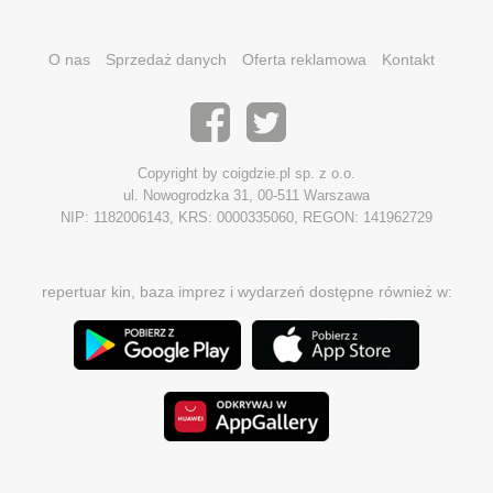
O nas
Sprzedaż danych
Oferta reklamowa
Kontakt
Copyright by coigdzie.pl sp. z o.o.
ul. Nowogrodzka 31, 00-511 Warszawa
NIP: 1182006143, KRS: 0000335060, REGON: 141962729
repertuar kin, baza imprez i wydarzeń dostępne również w: