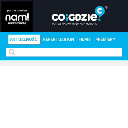
AKTUALNOŚCI
REPERTUAR KIN
FILMY
PREMIERY