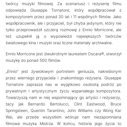
twórcy muzyki filmowej. Za scenariusz i reżyserię filmu
odpowiada Giuseppe Tornatore, który współpracował z
kompozytorem przez ponad 30 lat i 11 wspólnych filmów. Jako
współpracownik, ale i przyjaciel, był chyba jedynym, który nie
tylko przeprowadził szczerą rozmowę z Ennio Morricone, ale
też uzupełnił ją o wypowiedzi największych twórców
światowego kina i muzyki oraz liczne materiały archiwalne.
Ennio Morricone jest dwukrotnym laureatem Oscara®, stworzył
muzykę do ponad 500 filmów.
„
Ennio
” jest żywiołowym portretem geniusza, nakreślonym
przez wiernego przyjaciela i znakomitego reżysera. Giuseppe
Tornatore zaprasza nas w wyjątkowo osobistą podróż po
prywatnym i artystycznym życiu wspaniałego kompozytora.
Towarzyszą nam w niej wspominający go artyści i reżyserzy,
tacy jak Bernardo Bertolucci, Clint Eastwood, Bruce
Springsteen, Quentin Tarantino, John Williams czy Wong Kar
Wai, ale przede wszystkim wtóruje nam niezapomniana
filmowa muzyka Mistrza. W końcu, historia jego życia to