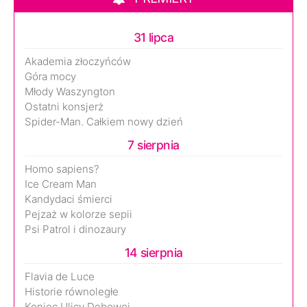
31 lipca
Akademia złoczyńców
Góra mocy
Młody Waszyngton
Ostatni konsjerż
Spider-Man. Całkiem nowy dzień
7 sierpnia
Homo sapiens?
Ice Cream Man
Kandydaci śmierci
Pejzaż w kolorze sepii
Psi Patrol i dinozaury
14 sierpnia
Flavia de Luce
Historie równoległe
Koniec Ulicy Dębowej