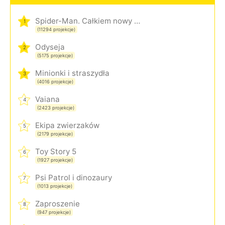
Spider-Man. Całkiem nowy dzień
1
(11294 projekcje)
Odyseja
2
(5175 projekcje)
Minionki i straszydła
3
(4016 projekcje)
Vaiana
4
(2423 projekcje)
Ekipa zwierzaków
5
(2179 projekcje)
Toy Story 5
6
(1927 projekcje)
Psi Patrol i dinozaury
7
(1013 projekcje)
Zaproszenie
8
(947 projekcje)