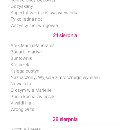
Odzyskany
Superfutrzak i złośliwa wiewiórka
Tylko jedna noc
Wszyscy moi wrogowie
21 sierpnia
Arek.Mama.Panorama
Bogaci i martwi
Buntownik
Kręciołek
Księga pustyni
Naznaczony: Wyjście z mrocznego wymiaru
Nowa fala
O czym wie Marielle
Pucio kocha zwierzaki
Vivaldi i ja
Wrong Girls
28 sierpnia
Gorzkie święta