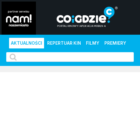
AKTUALNOŚCI
REPERTUAR KIN
FILMY
PREMIERY