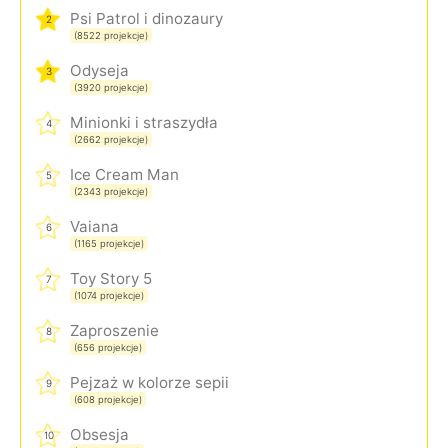
Psi Patrol i dinozaury
2
(8522 projekcje)
Odyseja
3
(3920 projekcje)
Minionki i straszydła
4
(2662 projekcje)
Ice Cream Man
5
(2343 projekcje)
Vaiana
6
(1165 projekcje)
Toy Story 5
7
(1074 projekcje)
Zaproszenie
8
(656 projekcje)
Pejzaż w kolorze sepii
9
(608 projekcje)
Obsesja
10