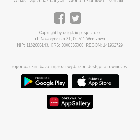
O nas
Sprzedaż danych
Oferta reklamowa
Kontakt
Copyright by coigdzie.pl sp. z o.o.
ul. Nowogrodzka 31, 00-511 Warszawa
NIP: 1182006143, KRS: 0000335060, REGON: 141962729
repertuar kin, baza imprez i wydarzeń dostępne również w: