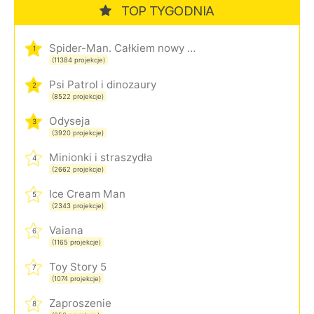
TOP TYGODNIA
Spider-Man. Całkiem nowy dzień
1
(11384 projekcje)
Psi Patrol i dinozaury
2
(8522 projekcje)
Odyseja
3
(3920 projekcje)
Minionki i straszydła
4
(2662 projekcje)
Ice Cream Man
5
(2343 projekcje)
Vaiana
6
(1165 projekcje)
Toy Story 5
7
(1074 projekcje)
Zaproszenie
8