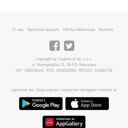
O nas
Sprzedaż danych
Oferta reklamowa
Kontakt
Copyright by coigdzie.pl sp. z o.o.
ul. Nowogrodzka 31, 00-511 Warszawa
NIP: 1182006143, KRS: 0000335060, REGON: 141962729
repertuar kin, baza imprez i wydarzeń dostępne również w: