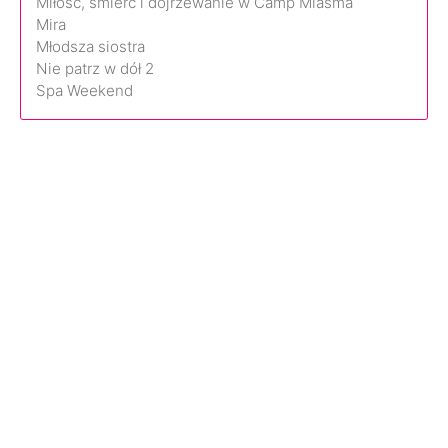
Miłość, śmierć i dojrzewanie w Camp Miasma
Mira
Młodsza siostra
Nie patrz w dół 2
Spa Weekend