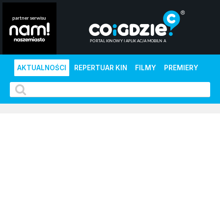
AKTUALNOŚCI
REPERTUAR KIN
FILMY
PREMIERY