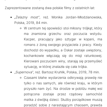
Zaprezentowane zostaną dwa polskie filmy z ostatnich lat:
„Żelazny most”
, reż. Monika Jordan-Młodzianowska,
Polska, 2019, 84 min.
W centrum tej opowieści stoi miłosny trójkąt, który
ma znamiona grzechu oraz poczucia wstydu.
Kacper, pracujący jako sztygar w kopani, ma
romans z żoną swojego przyjaciela z pracy. Kiedy
dochodzi do wypadku, a Oskar zostaje uwięziony,
kochankowie włączają się do misji ratunkowej.
Kierowani poczuciem winy, starają się przemyśleć
sytuację, w której znalazła się cała trójka.
„
Supernova
”, reż. Bartosz Kruhlik, Polska, 2019, 78 min.
Czasami błahe wydarzenia odkrywają prawdę nie
tylko o nas samych, ale również kraju, w którym
przyszło nam żyć. Na drodze w pobliżu małej wsi
potrącona zostaje przez rządowy samochód
matka z dwójką dzieci. Służby porządkowe muszą
poradzić sobie z narastającym chaosem, prawda