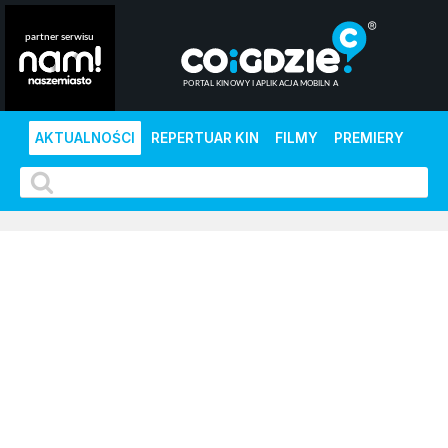
AKTUALNOŚCI
REPERTUAR KIN
FILMY
PREMIERY