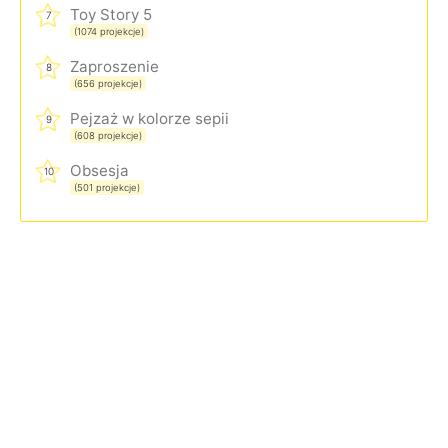
Toy Story 5
7
(1074 projekcje)
Zaproszenie
8
(656 projekcje)
Pejzaż w kolorze sepii
9
(608 projekcje)
Obsesja
10
(501 projekcje)