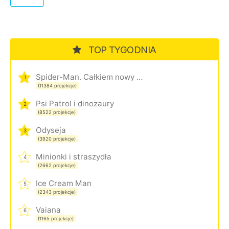
TOP TYGODNIA
Spider-Man. Całkiem nowy dzień
1
(11384 projekcje)
Psi Patrol i dinozaury
2
(8522 projekcje)
Odyseja
3
(3920 projekcje)
Minionki i straszydła
4
(2662 projekcje)
Ice Cream Man
5
(2343 projekcje)
Vaiana
6
(1165 projekcje)