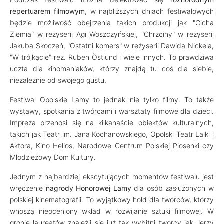
repertuarem filmowym
, w najbliższych dniach festiwalowych
będzie możliwość obejrzenia takich produkcji jak "Cicha
Ziemia" w reżyserii Agi Woszczyńskiej, "Chrzciny" w reżyserii
Jakuba Skoczeń, "Ostatni komers" w reżyserii Dawida Nickela,
"W trójkącie"
reż. Ruben Östlund
i wiele innych. To prawdziwa
uczta dla kinomaniaków, którzy znajdą tu coś dla siebie,
niezależnie od swojego gustu.
Festiwal Opolskie Lamy to jednak nie tylko filmy. To także
wystawy, spotkania z twórcami i warsztaty filmowe dla dzieci.
Impreza przenosi się na kilkanaście obiektów kulturalnych,
takich jak Teatr im. Jana Kochanowskiego, Opolski Teatr Lalki i
Aktora, Kino Helios, Narodowe Centrum Polskiej Piosenki czy
Młodzieżowy Dom Kultury.
Jednym z najbardziej ekscytujących momentów festiwalu jest
wręczenie
nagrody
Honorowej Lamy
dla osób zasłużonych w
polskiej kinematografii. To wyjątkowy hołd dla twórców, którzy
wnoszą nieoceniony wkład w rozwijanie sztuki filmowej. W
gronie laureatów znaleźli się już tak wybitni twórcy jak Jerzy