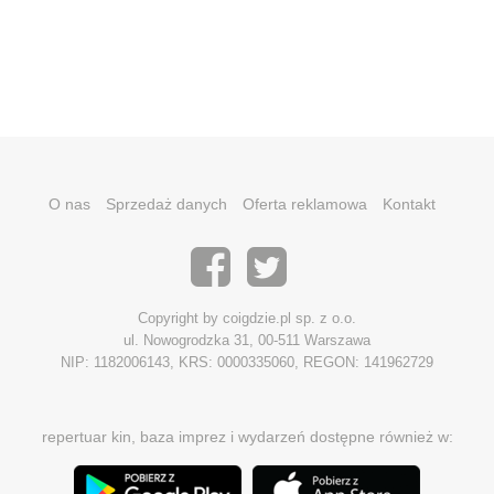
O nas
Sprzedaż danych
Oferta reklamowa
Kontakt
Copyright by coigdzie.pl sp. z o.o.
ul. Nowogrodzka 31, 00-511 Warszawa
NIP: 1182006143, KRS: 0000335060, REGON: 141962729
repertuar kin, baza imprez i wydarzeń dostępne również w: