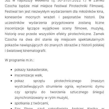
Już w najbliższy weekend (tj. 30-31.07.2022 r.) w Zamku
Czocha będzie miał miejsce Festiwal Pirotechniki Filmowej.
Festiwal ten jest niezwykłym wydarzeniem dla miłośników kina,
koneserów mocnych wrażeń i pasjonatów historii. Dla
uczestników wydarzenia przygotowane zostaną liczne
inscenizacje łączące wyjątkowe sceny filmowe, muzykę,
historię oraz przede wszystkim efekty pirotechniczne. Zamek
Czocha na dwa dni stanie się miejscem spektakularnych
pokazów nawiązujących do znanych obrazów z historii polskiej
i światowej kinematografii.
W programie m.in.:
pokazy kaskaderskie,
inscenizacje walk,
pokaz sprzętu pirotechnicznego (maszyn
wystrzeliwujących strumienie ognia, wytwornic dymu
czy sprzętu do tworzenia sztucznego śniegu)
zsynchronizowany w rytm muzyki,
spotkania z twórcami,
Sax Show, czyli saksofonista Andrzej Kosiba w