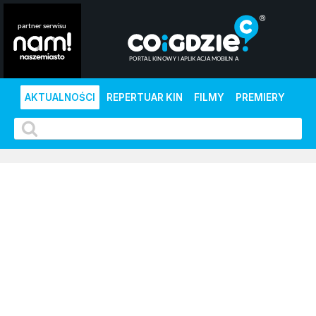
AKTUALNOŚCI
REPERTUAR KIN
FILMY
PREMIERY