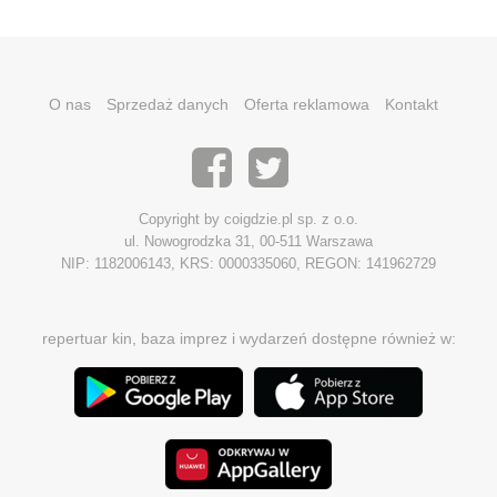
O nas
Sprzedaż danych
Oferta reklamowa
Kontakt
Copyright by coigdzie.pl sp. z o.o.
ul. Nowogrodzka 31, 00-511 Warszawa
NIP: 1182006143, KRS: 0000335060, REGON: 141962729
repertuar kin, baza imprez i wydarzeń dostępne również w: