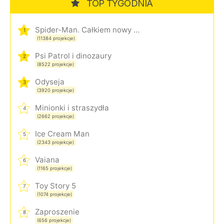
TOP TYGODNIA
Spider-Man. Całkiem nowy dzień
1
(11384 projekcje)
Psi Patrol i dinozaury
2
(8522 projekcje)
Odyseja
3
(3920 projekcje)
Minionki i straszydła
4
(2662 projekcje)
Ice Cream Man
5
(2343 projekcje)
Vaiana
6
(1165 projekcje)
Toy Story 5
7
(1074 projekcje)
Zaproszenie
8
(656 projekcje)