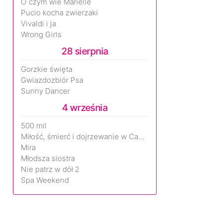
O czym wie Marielle
Pucio kocha zwierzaki
Vivaldi i ja
Wrong Girls
28 sierpnia
Gorzkie święta
Gwiazdozbiór Psa
Sunny Dancer
4 września
500 mil
Miłość, śmierć i dojrzewanie w Camp Miasma
Mira
Młodsza siostra
Nie patrz w dół 2
Spa Weekend