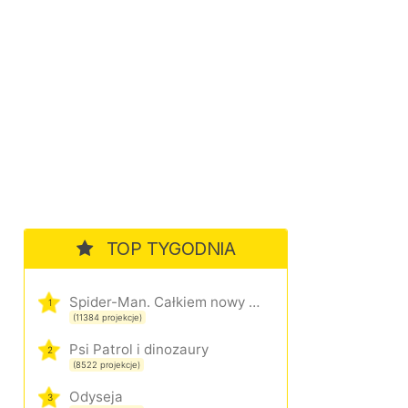
TOP TYGODNIA
Spider-Man. Całkiem nowy dzień
1
(11384 projekcje)
Psi Patrol i dinozaury
2
(8522 projekcje)
Odyseja
3