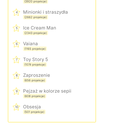
(3920 projekcje)
Minionki i straszydła
4
(2662 projekcje)
Ice Cream Man
5
(2343 projekcje)
Vaiana
6
(1165 projekcje)
Toy Story 5
7
(1074 projekcje)
Zaproszenie
8
(656 projekcje)
Pejzaż w kolorze sepii
9
(608 projekcje)
Obsesja
10
(501 projekcje)