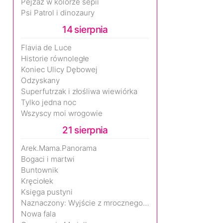
Pejzaż w kolorze sepii
Psi Patrol i dinozaury
14 sierpnia
Flavia de Luce
Historie równoległe
Koniec Ulicy Dębowej
Odzyskany
Superfutrzak i złośliwa wiewiórka
Tylko jedna noc
Wszyscy moi wrogowie
21 sierpnia
Arek.Mama.Panorama
Bogaci i martwi
Buntownik
Kręciołek
Księga pustyni
Naznaczony: Wyjście z mrocznego wymiaru
Nowa fala