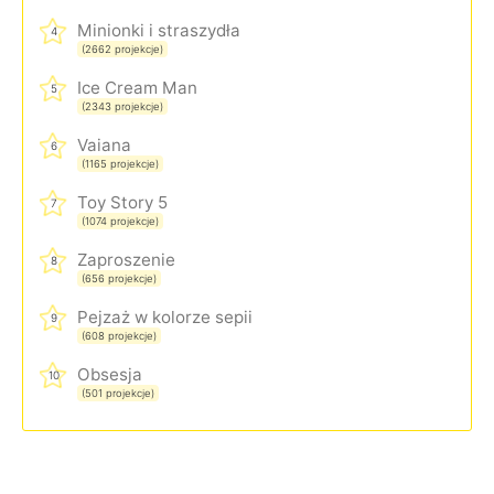
Minionki i straszydła
4
(2662 projekcje)
Ice Cream Man
5
(2343 projekcje)
Vaiana
6
(1165 projekcje)
Toy Story 5
7
(1074 projekcje)
Zaproszenie
8
(656 projekcje)
Pejzaż w kolorze sepii
9
(608 projekcje)
Obsesja
10
(501 projekcje)