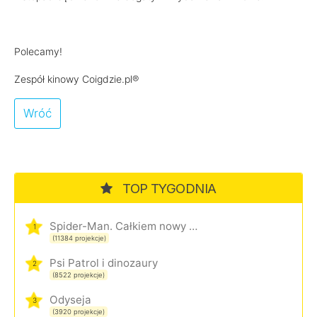
Polecamy!
Zespół kinowy Coigdzie.pl®
Wróć
TOP TYGODNIA
Spider-Man. Całkiem nowy dzień
1
(11384 projekcje)
Psi Patrol i dinozaury
2
(8522 projekcje)
Odyseja
3
(3920 projekcje)