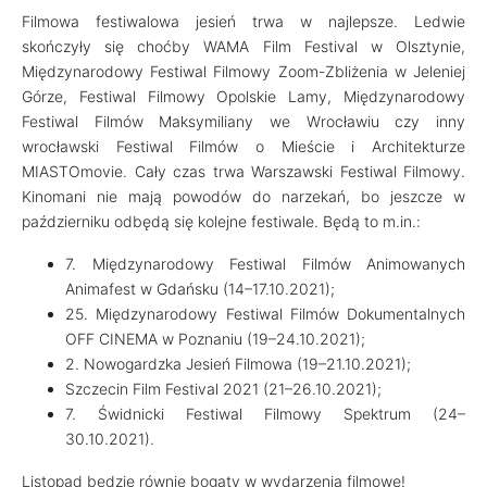
Filmowa festiwalowa jesień trwa w najlepsze. Ledwie
skończyły się choćby WAMA Film Festival w Olsztynie,
Międzynarodowy Festiwal Filmowy Zoom-Zbliżenia w Jeleniej
Górze, Festiwal Filmowy Opolskie Lamy, Międzynarodowy
Festiwal Filmów Maksymiliany we Wrocławiu czy inny
wrocławski Festiwal Filmów o Mieście i Architekturze
MIASTOmovie. Cały czas trwa Warszawski Festiwal Filmowy.
Kinomani nie mają powodów do narzekań, bo jeszcze w
październiku odbędą się kolejne festiwale. Będą to m.in.:
7. Międzynarodowy Festiwal Filmów Animowanych
Animafest w Gdańsku (14–17.10.2021);
25. Międzynarodowy Festiwal Filmów Dokumentalnych
OFF CINEMA w Poznaniu (19–24.10.2021);
2. Nowogardzka Jesień Filmowa (19–21.10.2021);
Szczecin Film Festival 2021 (21–26.10.2021);
7. Świdnicki Festiwal Filmowy Spektrum (24–
30.10.2021).
Listopad będzie równie bogaty w wydarzenia filmowe!