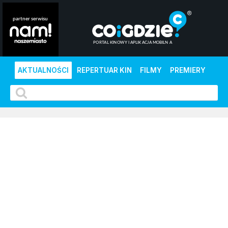
AKTUALNOŚCI
REPERTUAR KIN
FILMY
PREMIERY