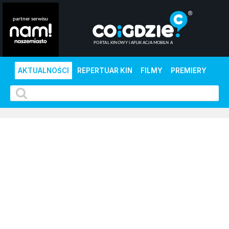
AKTUALNOŚCI
REPERTUAR KIN
FILMY
PREMIERY