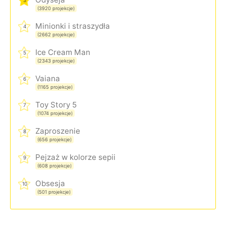
3
(3920 projekcje)
Minionki i straszydła
4
(2662 projekcje)
Ice Cream Man
5
(2343 projekcje)
Vaiana
6
(1165 projekcje)
Toy Story 5
7
(1074 projekcje)
Zaproszenie
8
(656 projekcje)
Pejzaż w kolorze sepii
9
(608 projekcje)
Obsesja
10
(501 projekcje)