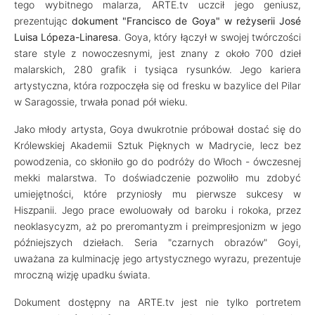
tego wybitnego malarza, ARTE.tv uczcił jego geniusz,
prezentując
dokument "Francisco de Goya" w reżyserii José
Luisa Lópeza-Linaresa
. Goya, który łączył w swojej twórczości
stare style z nowoczesnymi, jest znany z około 700 dzieł
malarskich, 280 grafik i tysiąca rysunków. Jego kariera
artystyczna, która rozpoczęła się od fresku w bazylice del Pilar
w Saragossie, trwała ponad pół wieku.
Jako młody artysta, Goya dwukrotnie próbował dostać się do
Królewskiej Akademii Sztuk Pięknych w Madrycie, lecz bez
powodzenia, co skłoniło go do podróży do Włoch - ówczesnej
mekki malarstwa. To doświadczenie pozwoliło mu zdobyć
umiejętności, które przyniosły mu pierwsze sukcesy w
Hiszpanii. Jego prace ewoluowały od baroku i rokoka, przez
neoklasycyzm, aż po preromantyzm i preimpresjonizm w jego
późniejszych dziełach. Seria "czarnych obrazów" Goyi,
uważana za kulminację jego artystycznego wyrazu, prezentuje
mroczną wizję upadku świata.
Dokument dostępny na ARTE.tv jest nie tylko portretem