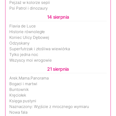
Pejzaż w kolorze sepii
Psi Patrol i dinozaury
14 sierpnia
Flavia de Luce
Historie równoległe
Koniec Ulicy Dębowej
Odzyskany
Superfutrzak i złośliwa wiewiórka
Tylko jedna noc
Wszyscy moi wrogowie
21 sierpnia
Arek.Mama.Panorama
Bogaci i martwi
Buntownik
Kręciołek
Księga pustyni
Naznaczony: Wyjście z mrocznego wymiaru
Nowa fala