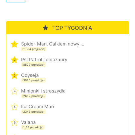
TOP TYGODNIA
Spider-Man. Całkiem nowy dzień
1
(11384 projekcje)
Psi Patrol i dinozaury
2
(8522 projekcje)
Odyseja
3
(3920 projekcje)
Minionki i straszydła
4
(2662 projekcje)
Ice Cream Man
5
(2343 projekcje)
Vaiana
6
(1165 projekcje)