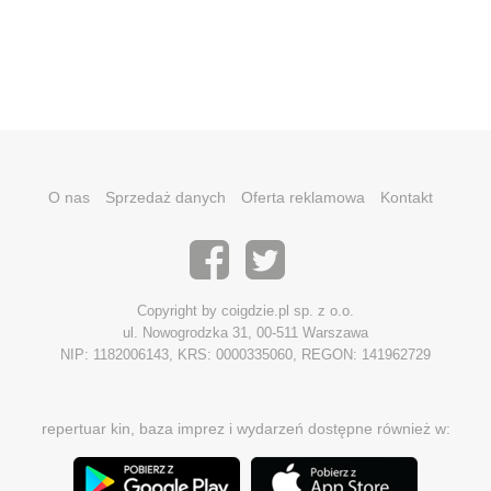
O nas
Sprzedaż danych
Oferta reklamowa
Kontakt
Copyright by coigdzie.pl sp. z o.o.
ul. Nowogrodzka 31, 00-511 Warszawa
NIP: 1182006143, KRS: 0000335060, REGON: 141962729
repertuar kin, baza imprez i wydarzeń dostępne również w: