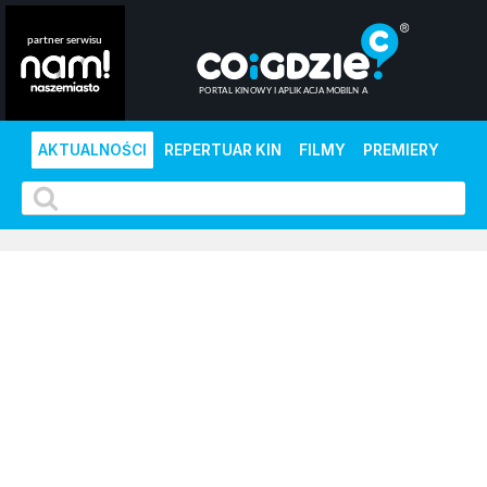
AKTUALNOŚCI
REPERTUAR KIN
FILMY
PREMIERY