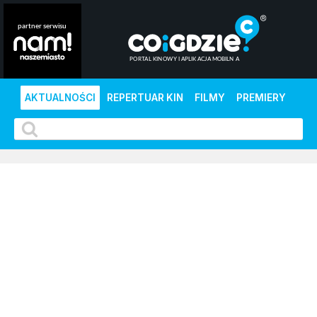
AKTUALNOŚCI
REPERTUAR KIN
FILMY
PREMIERY