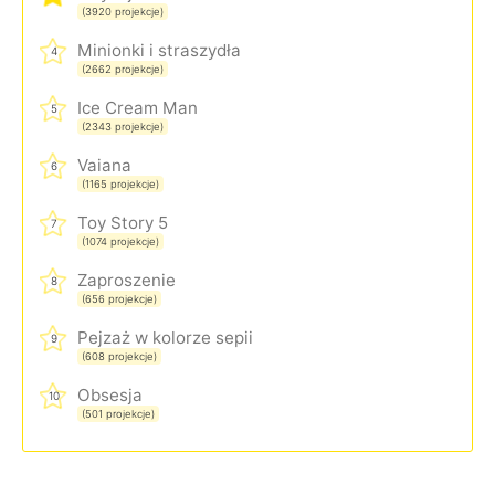
(3920 projekcje)
Minionki i straszydła
4
(2662 projekcje)
Ice Cream Man
5
(2343 projekcje)
Vaiana
6
(1165 projekcje)
Toy Story 5
7
(1074 projekcje)
Zaproszenie
8
(656 projekcje)
Pejzaż w kolorze sepii
9
(608 projekcje)
Obsesja
10
(501 projekcje)