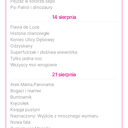
Pejzaż w kolorze sepii
Psi Patrol i dinozaury
14 sierpnia
Flavia de Luce
Historie równoległe
Koniec Ulicy Dębowej
Odzyskany
Superfutrzak i złośliwa wiewiórka
Tylko jedna noc
Wszyscy moi wrogowie
21 sierpnia
Arek.Mama.Panorama
Bogaci i martwi
Buntownik
Kręciołek
Księga pustyni
Naznaczony: Wyjście z mrocznego wymiaru
Nowa fala