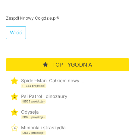
Zespół kinowy Coigdzie.pl®
Wróć
TOP TYGODNIA
Spider-Man. Całkiem nowy dzień
1
(11384 projekcje)
Psi Patrol i dinozaury
2
(8522 projekcje)
Odyseja
3
(3920 projekcje)
Minionki i straszydła
4
(2662 projekcje)