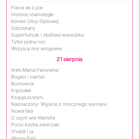
Flavia de Luce
Historie równoległe
Koniec Ulicy Dębowej
Odzyskany
Superfutrzak i złośliwa wiewiórka
Tylko jedna noc
Wszyscy moi wrogowie
21 sierpnia
Arek.Mama.Panorama
Bogaci i martwi
Buntownik
Kręciołek
Księga pustyni
Naznaczony: Wyjście z mrocznego wymiaru
Nowa fala
O czym wie Marielle
Pucio kocha zwierzaki
Vivaldi i ja
Wrong Girls