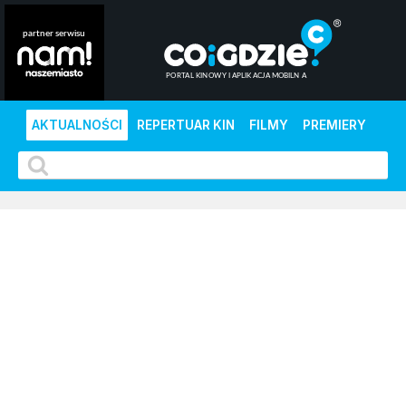
AKTUALNOŚCI
REPERTUAR KIN
FILMY
PREMIERY