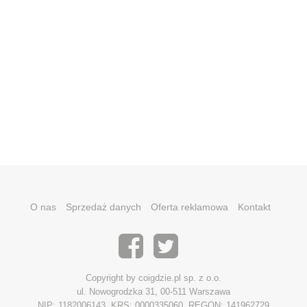
O nas
Sprzedaż danych
Oferta reklamowa
Kontakt
Copyright by coigdzie.pl sp. z o.o.
ul. Nowogrodzka 31, 00-511 Warszawa
NIP: 1182006143, KRS: 0000335060, REGON: 141962729