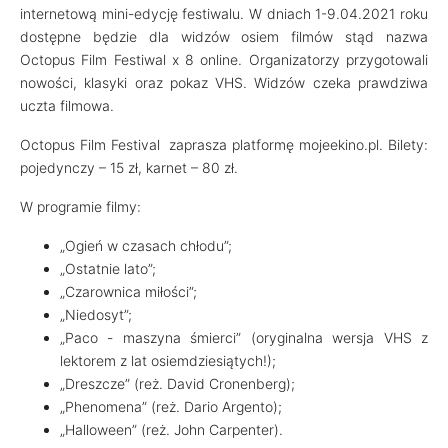
internetową mini-edycję festiwalu. W dniach 1-9.04.2021 roku
dostępne będzie dla widzów osiem filmów stąd nazwa
Octopus Film Festiwal x 8 online. Organizatorzy przygotowali
nowości, klasyki oraz pokaz VHS. Widzów czeka prawdziwa
uczta filmowa.
Octopus Film Festival zaprasza platformę mojeekino.pl. Bilety:
pojedynczy – 15 zł, karnet – 80 zł.
W programie filmy:
„Ogień w czasach chłodu”;
„Ostatnie lato”;
„Czarownica miłości”;
„Niedosyt”;
„Paco - maszyna śmierci” (oryginalna wersja VHS z
lektorem z lat osiemdziesiątych!);
„Dreszcze” (reż. David Cronenberg);
„Phenomena” (reż. Dario Argento);
„Halloween” (reż. John Carpenter).