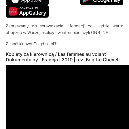
Zapraszamy do sprawdzania informacji co i gdzie warto
obejrzeć w Waszej okolicy i w internecie czyli ON-LINE.
Zespół kinowy Coigdzie.pl®
Kobiety za kierownicą / Les femmes au volant |
Dokumentalny | Francja | 2010 | reż. Brigitte Chevet