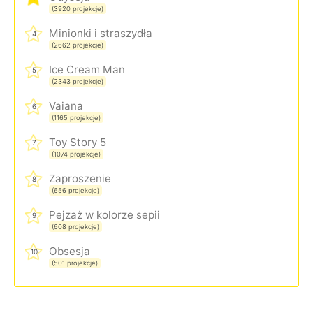
(3920 projekcje)
Minionki i straszydła
4
(2662 projekcje)
Ice Cream Man
5
(2343 projekcje)
Vaiana
6
(1165 projekcje)
Toy Story 5
7
(1074 projekcje)
Zaproszenie
8
(656 projekcje)
Pejzaż w kolorze sepii
9
(608 projekcje)
Obsesja
10
(501 projekcje)