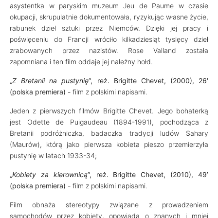
asystentka w paryskim muzeum Jeu de Paume w czasie
okupacji, skrupulatnie dokumentowała, ryzykując własne życie,
rabunek dzieł sztuki przez Niemców. Dzięki jej pracy i
poświęceniu do Francji wróciło kilkadziesiąt tysięcy dzieł
zrabowanych przez nazistów. Rose Valland została
zapomniana i ten film oddaje jej należny hołd.
„
Z Bretanii na pustynię
”, reż. Brigitte Chevet, (2000), 26′
(polska premiera) -
film z polskimi napisami.
Jeden z pierwszych filmów Brigitte Chevet. Jego bohaterką
jest Odette de Puigaudeau (1894-1991), pochodząca z
Bretanii podróżniczka, badaczka tradycji ludów Sahary
(Maurów), którą jako pierwsza kobieta pieszo przemierzyła
pustynię w latach 1933-34;
„
Kobiety za kierownicą
”, reż. Brigitte Chevet, (2010), 49’
(polska premiera) -
film z polskimi napisami.
Film obnaża stereotypy związane z prowadzeniem
samochodów przez kobiety, opowiada o znanych i mniej