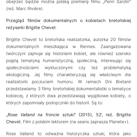
obejrzeć będzie można polską premierę filmu „
Penn Sardin
”
(reż. Marc Rivière).
Przegląd filmów dokumentalnych o kobietach bretońskiej
reżyserki Brigitte Chevet
.
Brigitte Chevet to bretońska realizatorka, autorka 20 filmów
dokumentalnych mieszkająca w Rennes. Zaangażowana
twórczyni zajmuje się historiami kobiet, ale również szeroko
pojętą tematyką humanistyczną, społeczną, interesując się
społecznościami wykluczonymi czy też problematyką
ekologiczną. Jej filmy charakteryzują się właściwym dla
realizatorki poczuciem humoru. W ramach Dni Bretanii
przedstawiamy 3 filmy bretońskiej dokumentalistki o tematyce
kobiecej, z których dwa przedstawiają wyjątkowe kobiety, o
których zapomniały podręczniki do historii. Są to:
„
Rose Valland na froncie sztuki
” (2015), 52’, reż. Brigitte
Chevet.
Film z polskim lektorem (na seans zaprasza Planete+).
Rose Valland to odważna historyczka sztuki, która jako