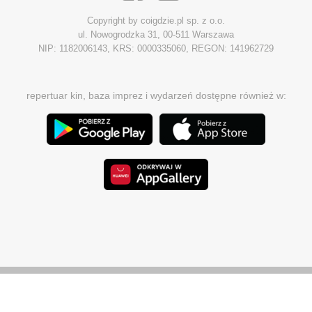
Copyright by coigdzie.pl sp. z o.o.
ul. Nowogrodzka 31, 00-511 Warszawa
NIP: 1182006143, KRS: 0000335060, REGON: 141962729
repertuar kin, baza imprez i wydarzeń dostępne również w: