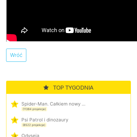
Wróć
TOP TYGODNIA
Spider-Man. Całkiem nowy dzień
1
(11384 projekcje)
Psi Patrol i dinozaury
2
(8522 projekcje)
Odyseja
3