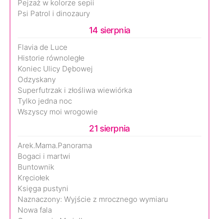
Pejzaż w kolorze sepii
Psi Patrol i dinozaury
14 sierpnia
Flavia de Luce
Historie równoległe
Koniec Ulicy Dębowej
Odzyskany
Superfutrzak i złośliwa wiewiórka
Tylko jedna noc
Wszyscy moi wrogowie
21 sierpnia
Arek.Mama.Panorama
Bogaci i martwi
Buntownik
Kręciołek
Księga pustyni
Naznaczony: Wyjście z mrocznego wymiaru
Nowa fala