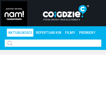
AKTUALNOŚCI
REPERTUAR KIN
FILMY
PREMIERY