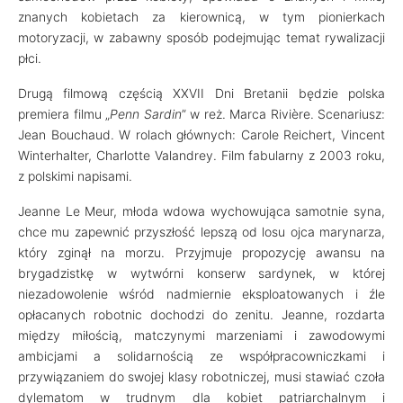
znanych kobietach za kierownicą, w tym pionierkach
motoryzacji, w zabawny sposób podejmując temat rywalizacji
płci.
Drugą filmową częścią XXVII Dni Bretanii będzie polska
premiera filmu „
Penn Sardin
” w reż. Marca Rivière. Scenariusz:
Jean Bouchaud. W rolach głównych: Carole Reichert, Vincent
Winterhalter, Charlotte Valandrey. Film fabularny z 2003 roku,
z polskimi napisami.
Jeanne Le Meur, młoda wdowa wychowująca samotnie syna,
chce mu zapewnić przyszłość lepszą od losu ojca marynarza,
który zginął na morzu. Przyjmuje propozycję awansu na
brygadzistkę w wytwórni konserw sardynek, w której
niezadowolenie wśród nadmiernie eksploatowanych i źle
opłacanych robotnic dochodzi do zenitu. Jeanne, rozdarta
między miłością, matczynymi marzeniami i zawodowymi
ambicjami a solidarnością ze współpracowniczkami i
przywiązaniem do swojej klasy robotniczej, musi stawiać czoła
dylematom w trudnym dla kobiet patriarchalnym i