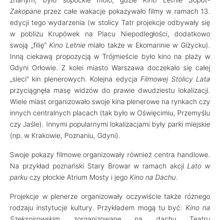
Zakopane
przez całe wakacje pokazywało filmy w ramach 13.
edycji tego wydarzenia (w stolicy Tatr projekcje odbywały się
w pobliżu Krupówek na Placu Niepodległości, dodatkowo
swoją „filię”
Kino Letnie
miało także w Ekomarinie w Giżycku).
Inną ciekawą propozycją w Trójmieście było kino na plaży w
Gdyni Orłowie. Z kolei miasto Warszawa doczekało się całej
„sieci” kin plenerowych. Kolejna edycja
Filmowej Stolicy Lata
przyciągnęła masę widzów do prawie dwudziestu lokalizacji.
Wiele miast organizowało swoje kina plenerowe na rynkach czy
innych centralnych placach (tak było w Oświęcimiu, Przemyślu
czy Jaśle). Innymi popularnymi lokalizacjami były parki miejskie
(np. w Krakowie, Poznaniu, Gdyni).
Swoje pokazy filmowe organizowały również centra handlowe.
Na przykład poznański Stary Browar w ramach akcji
Lato w
parku
czy płockie Atrium Mosty i jego
Kino na Dachu
.
Projekcje w plenerze organizowały oczywiście także różnego
rodzaju instytucje kultury. Przykładem mogą tu być:
Kino na
Szekspirowskim
zorganizowane na dachu Teatru