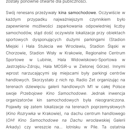
zostały ponownie otwarte dla publiczności.
Swój renesans przeżywały
kina samochodowe
. Oczywiście w
każdym przypadku najważniejszym czynnikiem było
zapewnienie możliwości zaparkowania odpowiedniej liczby
samochodów, stąd dość oczywiste lokalizacje przy obiektach
sportowych dysponujących dużymi parkingami (Stadion
Miejski i Hala Stulecia we Wrocławiu, Stadion Śląski w
Chorzowie, Stadion Wisły w Krakowie, Regionalne Centrum
Sportowe w Lubinie, Hala Widowiskowo-Sportowa w
Jastrzębiu-Zdroju, Hala MOSiR-u w Zielonej Górze). Innymi
wprost narzucającymi się miejscami były parkingi centrów
handlowych. Skorzystało z nich np. Radio Zet organizując na
terenach dziewięciu galerii handlowych M1 w całej Polsce
swoje
Przebojowe Kino Samochodowe
. Jednak inwencja
organizatorów kin samochodowych była nieograniczona.
Pojawiły się zatem lokalizacje na terenach poprzemysłowych
(
Kino Rozrywka
w Krakowie), na dachu centrum handlowego
(
OH! Kino Samochodowe na Dachu
wrocławskiej Galerii
Arkady) czy wreszcie na… lotnisku w Pile. Ta ostatnia