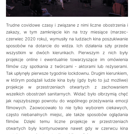
Trudne covidowe czasy i związane z nimi liczne obostrzenia i
zakazy, w tym zamknięcie kin na trzy miesiące (marzec-
czerwiec 2020 roku), wymusiły na ludziach kina poszukiwanie
sposobów na dotarcie do widza. Ich działania szły przede
wszystkim w dwóch kierunkach. Pierwszym z nich były
projekcje online i ewentualnie towarzyszące im omówienia
filmów czy spotkania z twórcami - aktorami lub reżyserami.
Tak upłynęły pierwsze tygodnie lockdownu. Drugim kierunkiem,
w którym podążali ludzie kina były (gdy było to już możliwe)
projekcje w przestrzeniach otwartych z zachowaniem
wszelkich obostrzeń sanitarnych. Widać było olbrzymią chęć
jak najszybszego powrotu do wspólnego przeżywania emocji
filmowych. Zaowocowało to nie tylko wyborem ciekawych,
często niebanalnych miejsc, ale także sposobów oglądania
filmów. Dzięki temu liczne projekcje w przestrzeniach
otwartych były kontynuowane nawet gdy w czerwcu kina