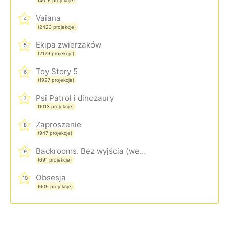
(4016 projekcje)
Vaiana
4
(2423 projekcje)
Ekipa zwierzaków
5
(2179 projekcje)
Toy Story 5
6
(1927 projekcje)
Psi Patrol i dinozaury
7
(1013 projekcje)
Zaproszenie
8
(947 projekcje)
Backrooms. Bez wyjścia (wersja rozszerzona)
9
(691 projekcje)
Obsesja
10
(609 projekcje)