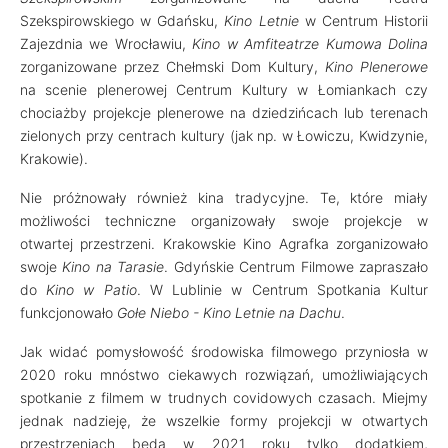
Szekspirowskiego w Gdańsku,
Kino Letnie
w Centrum Historii
Zajezdnia we Wrocławiu,
Kino w Amfiteatrze Kumowa Dolina
zorganizowane przez Chełmski Dom Kultury,
Kino Plenerowe
na scenie plenerowej Centrum Kultury w Łomiankach czy
chociażby projekcje plenerowe na dziedzińcach lub terenach
zielonych przy centrach kultury (jak np. w Łowiczu, Kwidzynie,
Krakowie).
Nie próżnowały również kina tradycyjne. Te, które miały
możliwości techniczne organizowały swoje projekcje w
otwartej przestrzeni. Krakowskie Kino Agrafka zorganizowało
swoje
Kino na Tarasie
. Gdyńskie Centrum Filmowe zapraszało
do
Kino w Patio
. W Lublinie w Centrum Spotkania Kultur
funkcjonowało
Gołe Niebo - Kino Letnie na Dachu
.
Jak widać pomysłowość środowiska filmowego przyniosła w
2020 roku mnóstwo ciekawych rozwiązań, umożliwiających
spotkanie z filmem w trudnych covidowych czasach. Miejmy
jednak nadzieję, że wszelkie formy projekcji w otwartych
przestrzeniach będą w 2021 roku tylko dodatkiem,