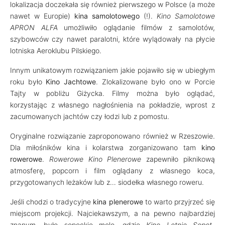
lokalizacja doczekała się również pierwszego w Polsce (a może
nawet w Europie)
kina samolotowego
(!).
Kino Samolotowe
APRON ALFA
umożliwiło oglądanie filmów z samolotów,
szybowców czy nawet paralotni, które wylądowały na płycie
lotniska Aeroklubu Pilskiego.
Innym unikatowym rozwiązaniem jakie pojawiło się w ubiegłym
roku było
Kino Jachtowe
. Zlokalizowane było ono w Porcie
Tajty w pobliżu Giżycka. Filmy można było oglądać,
korzystając z własnego nagłośnienia na pokładzie, wprost z
zacumowanych jachtów czy łodzi lub z pomostu.
Oryginalne rozwiązanie zaproponowano również w Rzeszowie.
Dla miłośników kina i kolarstwa zorganizowano tam
kino
rowerowe
.
Rowerowe Kino Plenerowe
zapewniło piknikową
atmosferę, popcorn i film oglądany z własnego koca,
przygotowanych leżaków lub z… siodełka własnego roweru.
Jeśli chodzi o tradycyjne
kina plenerowe
to warto przyjrzeć się
miejscom projekcji. Najciekawszym, a na pewno najbardziej
znanym, było sopockie molo, gdzie
Kino Letnie Sopot-