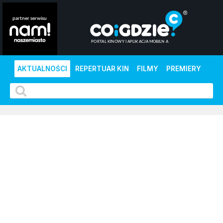
AKTUALNOŚCI
REPERTUAR KIN
FILMY
PREMIERY