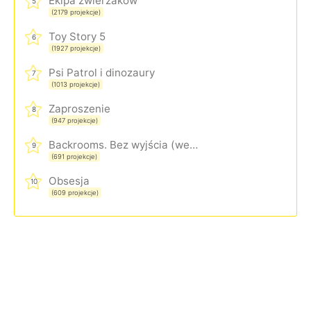
Ekipa zwierzaków
5
(2179 projekcje)
Toy Story 5
6
(1927 projekcje)
Psi Patrol i dinozaury
7
(1013 projekcje)
Zaproszenie
8
(947 projekcje)
Backrooms. Bez wyjścia (wersja rozszerzona)
9
(691 projekcje)
Obsesja
10
(609 projekcje)