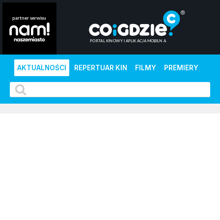
AKTUALNOŚCI
REPERTUAR KIN
FILMY
PREMIERY