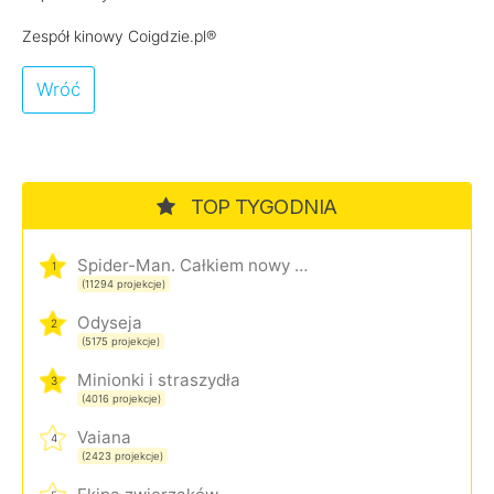
Zespół kinowy Coigdzie.pl®
Wróć
TOP TYGODNIA
Spider-Man. Całkiem nowy dzień
1
(11294 projekcje)
Odyseja
2
(5175 projekcje)
Minionki i straszydła
3
(4016 projekcje)
Vaiana
4
(2423 projekcje)