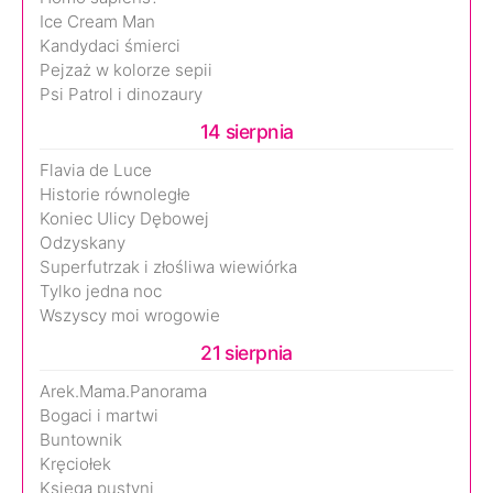
Ice Cream Man
Kandydaci śmierci
Pejzaż w kolorze sepii
Psi Patrol i dinozaury
14 sierpnia
Flavia de Luce
Historie równoległe
Koniec Ulicy Dębowej
Odzyskany
Superfutrzak i złośliwa wiewiórka
Tylko jedna noc
Wszyscy moi wrogowie
21 sierpnia
Arek.Mama.Panorama
Bogaci i martwi
Buntownik
Kręciołek
Księga pustyni