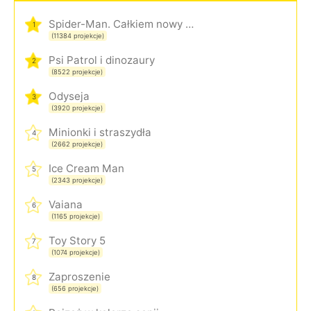
Spider-Man. Całkiem nowy dzień
1
(11384 projekcje)
Psi Patrol i dinozaury
2
(8522 projekcje)
Odyseja
3
(3920 projekcje)
Minionki i straszydła
4
(2662 projekcje)
Ice Cream Man
5
(2343 projekcje)
Vaiana
6
(1165 projekcje)
Toy Story 5
7
(1074 projekcje)
Zaproszenie
8
(656 projekcje)