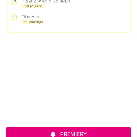
Pejzaż w kolorze sepii
9
(608 projekcje)
Obsesja
10
(501 projekcje)
PREMIERY