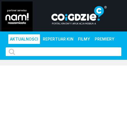
AKTUALNOŚCI
REPERTUAR KIN
FILMY
PREMIERY