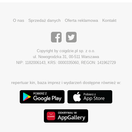
O nas
Sprzedaż danych
Oferta reklamowa
Kontakt
Copyright by coigdzie.pl sp. z o.o.
ul. Nowogrodzka 31, 00-511 Warszawa
NIP: 1182006143, KRS: 0000335060, REGON: 141962729
repertuar kin, baza imprez i wydarzeń dostępne również w: