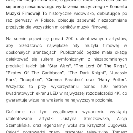
się areną niesamowitego wydarzenia muzycznego – Koncertu
Muzyki Filmowej!
To historyczne widowisko, debiutujące po
raz pierwszy w Polsce, obiecuje zapewnić niezapomniane
przeżycia dla wszystkich miłośników muzyki filmowej.
Na scenie pojawi się ponad 200 utalentowanych artystów,
aby przedstawić największe hity muzyki filmowej w
doskonałych aranżacjach. Publiczność będzie miała okazję
delektować się suitem symfonicznym z niezapomnianych
produkcji takich jak
"Star Wars", "The Lord Of The Rings",
"Pirates Of The Caribbean", "The Dark Knight", "Jurassic
Park", "Inception", "Cinema Paradiso" oraz "Harry Potter".
Wszystko to przy wykorzystaniu ponad 100 metrów
kwadratowych ekranu LED w najwyższej rozdzielczości 4K, co
gwarantuje wizualne wrażenia na najwyższym poziomie.
Gościnnie na tym wyjątkowym wydarzeniu wystąpią
utalentowane artystki: Justyna Steczkowska, Alicja
Szemplińska, oraz legendarny wokalista Krzysztof Cugowski.
Całość poprowadzi znany prezenter telewizyjny Tomasz