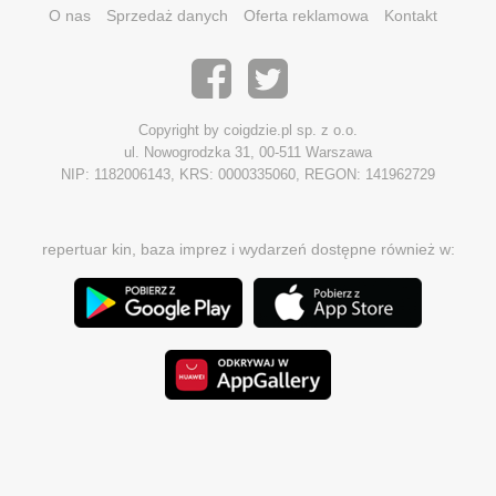
O nas
Sprzedaż danych
Oferta reklamowa
Kontakt
Copyright by coigdzie.pl sp. z o.o.
ul. Nowogrodzka 31, 00-511 Warszawa
NIP: 1182006143, KRS: 0000335060, REGON: 141962729
repertuar kin, baza imprez i wydarzeń dostępne również w: