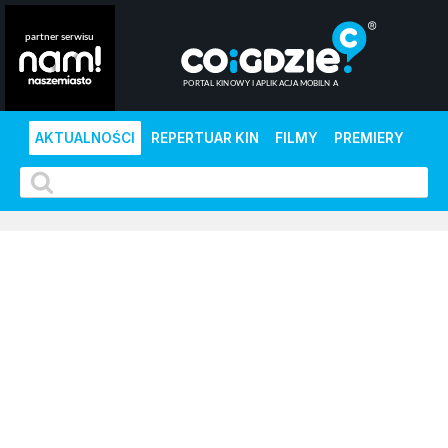
AKTUALNOŚCI
REPERTUAR KIN
FILMY
PREMIERY