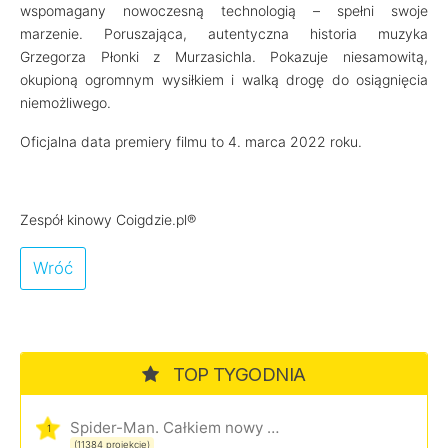
wspomagany nowoczesną technologią – spełni swoje
marzenie. Poruszająca, autentyczna historia muzyka
Grzegorza Płonki z Murzasichla. Pokazuje niesamowitą,
okupioną ogromnym wysiłkiem i walką drogę do osiągnięcia
niemożliwego.
Oficjalna data premiery filmu to 4. marca 2022 roku.
Zespół kinowy Coigdzie.pl®
Wróć
TOP TYGODNIA
Spider-Man. Całkiem nowy dzień
1
(11384 projekcje)