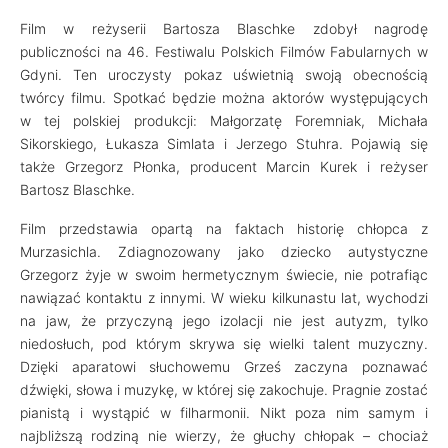
Film w reżyserii Bartosza Blaschke zdobył nagrodę
publiczności na 46. Festiwalu Polskich Filmów Fabularnych w
Gdyni. Ten uroczysty pokaz uświetnią swoją obecnością
twórcy filmu. Spotkać będzie można aktorów występujących
w tej polskiej produkcji: Małgorzatę Foremniak, Michała
Sikorskiego, Łukasza Simlata i Jerzego Stuhra. Pojawią się
także Grzegorz Płonka, producent Marcin Kurek i reżyser
Bartosz Blaschke.
Film przedstawia opartą na faktach historię chłopca z
Murzasichla. Zdiagnozowany jako dziecko autystyczne
Grzegorz żyje w swoim hermetycznym świecie, nie potrafiąc
nawiązać kontaktu z innymi. W wieku kilkunastu lat, wychodzi
na jaw, że przyczyną jego izolacji nie jest autyzm, tylko
niedosłuch, pod którym skrywa się wielki talent muzyczny.
Dzięki aparatowi słuchowemu Grześ zaczyna poznawać
dźwięki, słowa i muzykę, w której się zakochuje. Pragnie zostać
pianistą i wystąpić w filharmonii. Nikt poza nim samym i
najbliższą rodziną nie wierzy, że głuchy chłopak – chociaż