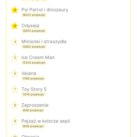
Psi Patrol i dinozaury
2
(8522 projekcje)
Odyseja
3
(3920 projekcje)
Minionki i straszydła
4
(2662 projekcje)
Ice Cream Man
5
(2343 projekcje)
Vaiana
6
(1165 projekcje)
Toy Story 5
7
(1074 projekcje)
Zaproszenie
8
(656 projekcje)
Pejzaż w kolorze sepii
9
(608 projekcje)
Obsesja