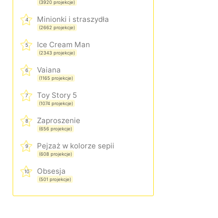
(3920 projekcje)
Minionki i straszydła
4
(2662 projekcje)
Ice Cream Man
5
(2343 projekcje)
Vaiana
6
(1165 projekcje)
Toy Story 5
7
(1074 projekcje)
Zaproszenie
8
(656 projekcje)
Pejzaż w kolorze sepii
9
(608 projekcje)
Obsesja
10
(501 projekcje)