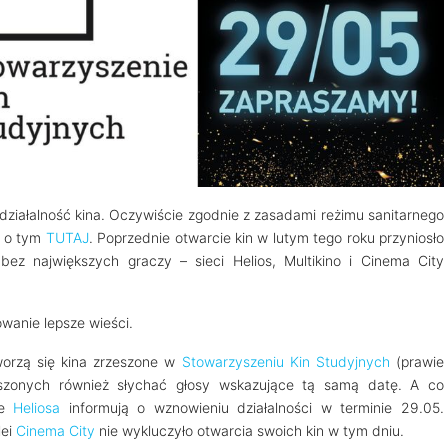
ziałalność kina. Oczywiście zgodnie z zasadami reżimu sanitarnego
y o tym
TUTAJ
. Poprzednie otwarcie kin w lutym tego roku przyniosło
 bez największych graczy – sieci Helios, Multikino i Cinema City
anie lepsze wieści.
orzą się kina zrzeszone w
Stowarzyszeniu Kin Studyjnych
(prawie
eszonych również słychać głosy wskazujące tą samą datę. A co
le
Heliosa
informują o wznowieniu działalności w terminie 29.05.
lei
Cinema City
nie wykluczyło otwarcia swoich kin w tym dniu.