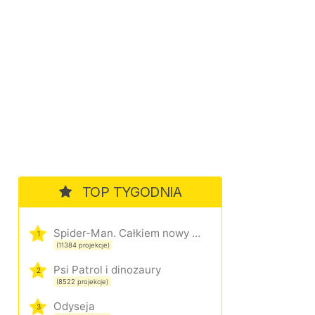
TOP TYGODNIA
Spider-Man. Całkiem nowy dzień
1
(11384 projekcje)
Psi Patrol i dinozaury
2
(8522 projekcje)
Odyseja
3