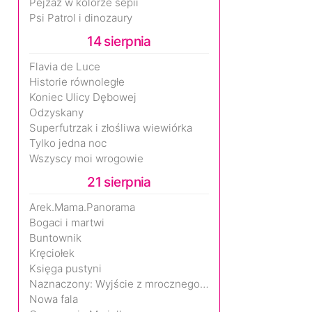
Pejzaż w kolorze sepii
Psi Patrol i dinozaury
14 sierpnia
Flavia de Luce
Historie równoległe
Koniec Ulicy Dębowej
Odzyskany
Superfutrzak i złośliwa wiewiórka
Tylko jedna noc
Wszyscy moi wrogowie
21 sierpnia
Arek.Mama.Panorama
Bogaci i martwi
Buntownik
Kręciołek
Księga pustyni
Naznaczony: Wyjście z mrocznego wymiaru
Nowa fala