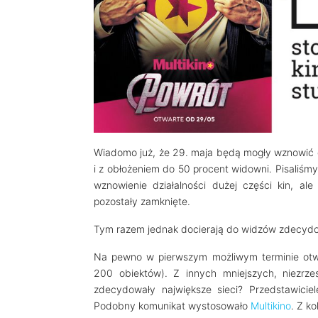
Wiadomo już, że 29. maja będą mogły wznowić d
i z obłożeniem do 50 procent widowni. Pisaliśm
wznowienie działalności dużej części kin, ale
pozostały zamknięte.
Tym razem jednak docierają do widzów zdecydow
Na pewno w pierwszym możliwym terminie otw
200 obiektów). Z innych mniejszych, niezrz
zdecydowały największe sieci? Przedstawicie
Podobny komunikat wystosowało
Multikino
. Z ko