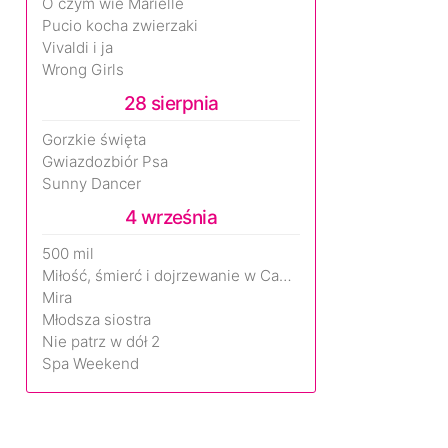
O czym wie Marielle
Pucio kocha zwierzaki
Vivaldi i ja
Wrong Girls
28 sierpnia
Gorzkie święta
Gwiazdozbiór Psa
Sunny Dancer
4 września
500 mil
Miłość, śmierć i dojrzewanie w Camp Miasma
Mira
Młodsza siostra
Nie patrz w dół 2
Spa Weekend