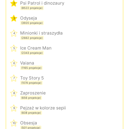
Psi Patrol i dinozaury
2
(8522 projekcje)
Odyseja
3
(3920 projekcje)
Minionki i straszydła
4
(2662 projekcje)
Ice Cream Man
5
(2343 projekcje)
Vaiana
6
(1165 projekcje)
Toy Story 5
7
(1074 projekcje)
Zaproszenie
8
(656 projekcje)
Pejzaż w kolorze sepii
9
(608 projekcje)
Obsesja
10
(501 projekcje)