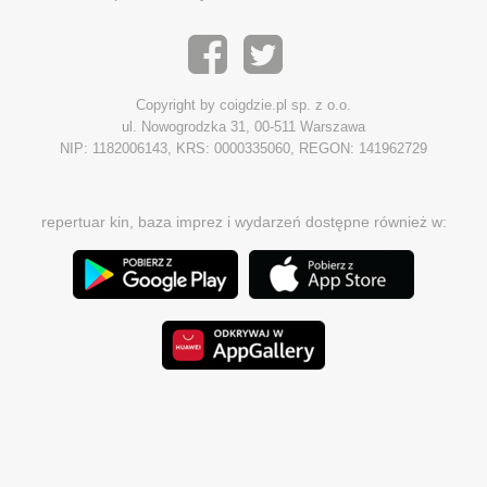
Copyright by coigdzie.pl sp. z o.o.
ul. Nowogrodzka 31, 00-511 Warszawa
NIP: 1182006143, KRS: 0000335060, REGON: 141962729
repertuar kin, baza imprez i wydarzeń dostępne również w: