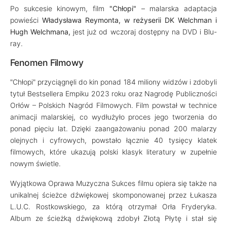
Po sukcesie kinowym, film
"Chłopi"
– malarska adaptacja
powieści
Władysława Reymonta, w reżyserii DK Welchman i
Hugh Welchmana,
jest już od wczoraj dostępny na DVD i Blu-
ray.
Fenomen Filmowy
"Chłopi" przyciągnęli do kin ponad 184 miliony widzów i zdobyli
tytuł Bestsellera Empiku 2023 roku oraz Nagrodę Publiczności
Orłów – Polskich Nagród Filmowych. Film powstał w technice
animacji malarskiej, co wydłużyło proces jego tworzenia do
ponad pięciu lat. Dzięki zaangażowaniu ponad 200 malarzy
olejnych i cyfrowych, powstało łącznie 40 tysięcy klatek
filmowych, które ukazują polski klasyk literatury w zupełnie
nowym świetle.
Wyjątkowa Oprawa Muzyczna Sukces filmu opiera się także na
unikalnej ścieżce dźwiękowej skomponowanej przez Łukasza
L.U.C. Rostkowskiego, za którą otrzymał Orła Fryderyka.
Album ze ścieżką dźwiękową zdobył Złotą Płytę i stał się