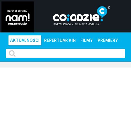
AKTUALNOŚCI
REPERTUAR KIN
FILMY
PREMIERY