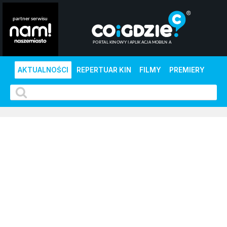
AKTUALNOŚCI
REPERTUAR KIN
FILMY
PREMIERY