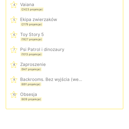
Vaiana
4
(2423 projekcje)
Ekipa zwierzaków
5
(2179 projekcje)
Toy Story 5
6
(1927 projekcje)
Psi Patrol i dinozaury
7
(1013 projekcje)
Zaproszenie
8
(947 projekcje)
Backrooms. Bez wyjścia (wersja rozszerzona)
9
(691 projekcje)
Obsesja
10
(609 projekcje)