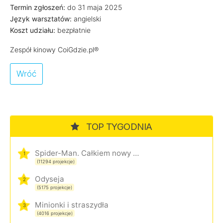
Termin zgłoszeń:
do 31 maja 2025
Język warsztatów:
angielski
Koszt udziału:
bezpłatnie
Zespół kinowy CoiGdzie.pl®
Wróć
TOP TYGODNIA
Spider-Man. Całkiem nowy dzień
1
(11294 projekcje)
Odyseja
2
(5175 projekcje)
Minionki i straszydła
3
(4016 projekcje)