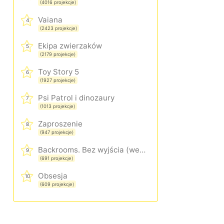
(4016 projekcje)
Vaiana
4
(2423 projekcje)
Ekipa zwierzaków
5
(2179 projekcje)
Toy Story 5
6
(1927 projekcje)
Psi Patrol i dinozaury
7
(1013 projekcje)
Zaproszenie
8
(947 projekcje)
Backrooms. Bez wyjścia (wersja rozszerzona)
9
(691 projekcje)
Obsesja
10
(609 projekcje)