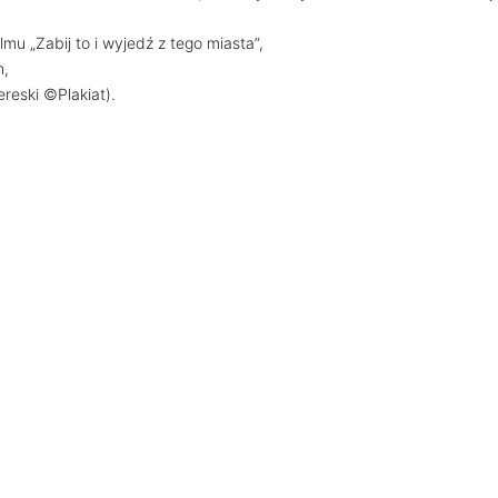
lmu „Zabij to i wyjedź z tego miasta”,
h,
ereski ©Plakiat).