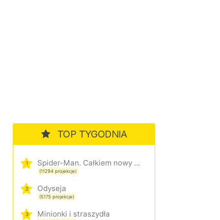
TOP TYGODNIA
Spider-Man. Całkiem nowy dzień
1
(11294 projekcje)
Odyseja
2
(5175 projekcje)
Minionki i straszydła
3