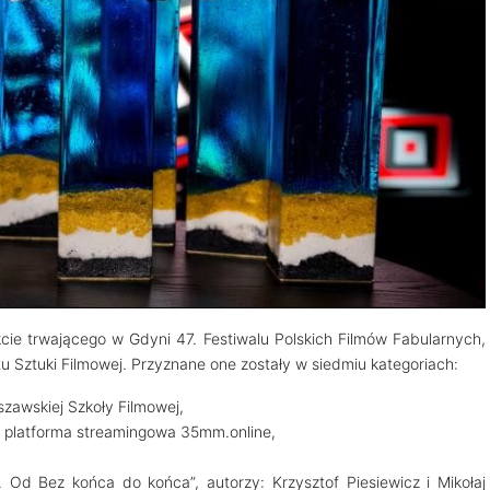
akcie trwającego w Gdyni 47. Festiwalu Polskich Filmów Fabularnych,
u Sztuki Filmowej. Przyznane one zostały w siedmiu kategoriach:
szawskiej Szkoły Filmowej,
: platforma streamingowa 35mm.online,
. Od Bez końca do końca”, autorzy: Krzysztof Piesiewicz i Mikołaj