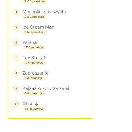
(3920 projekcje)
Minionki i straszydła
4
(2662 projekcje)
Ice Cream Man
5
(2343 projekcje)
Vaiana
6
(1165 projekcje)
Toy Story 5
7
(1074 projekcje)
Zaproszenie
8
(656 projekcje)
Pejzaż w kolorze sepii
9
(608 projekcje)
Obsesja
10
(501 projekcje)