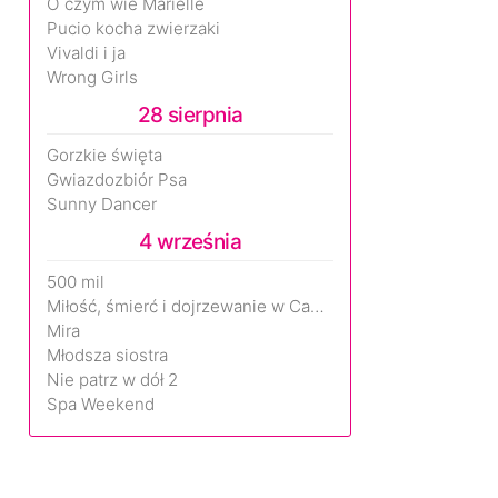
O czym wie Marielle
Pucio kocha zwierzaki
Vivaldi i ja
Wrong Girls
28 sierpnia
Gorzkie święta
Gwiazdozbiór Psa
Sunny Dancer
4 września
500 mil
Miłość, śmierć i dojrzewanie w Camp Miasma
Mira
Młodsza siostra
Nie patrz w dół 2
Spa Weekend