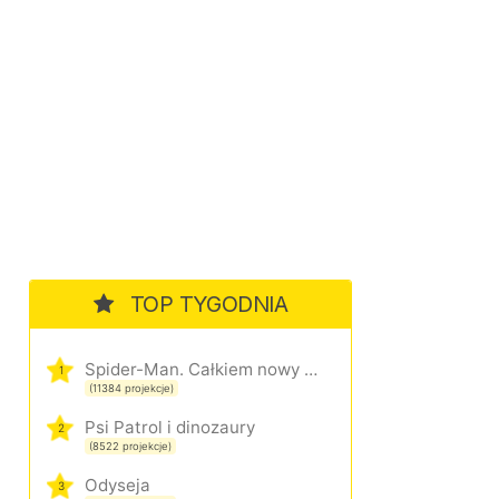
TOP TYGODNIA
Spider-Man. Całkiem nowy dzień
1
(11384 projekcje)
Psi Patrol i dinozaury
2
(8522 projekcje)
Odyseja
3