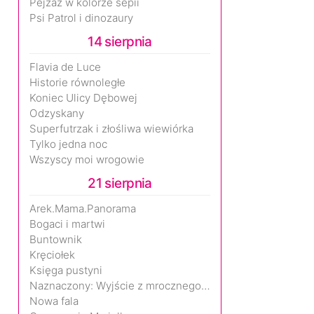
Pejzaż w kolorze sepii
Psi Patrol i dinozaury
14 sierpnia
Flavia de Luce
Historie równoległe
Koniec Ulicy Dębowej
Odzyskany
Superfutrzak i złośliwa wiewiórka
Tylko jedna noc
Wszyscy moi wrogowie
21 sierpnia
Arek.Mama.Panorama
Bogaci i martwi
Buntownik
Kręciołek
Księga pustyni
Naznaczony: Wyjście z mrocznego wymiaru
Nowa fala