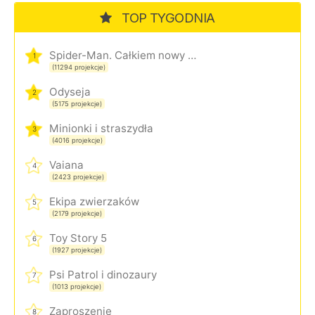
TOP TYGODNIA
Spider-Man. Całkiem nowy dzień
1
(11294 projekcje)
Odyseja
2
(5175 projekcje)
Minionki i straszydła
3
(4016 projekcje)
Vaiana
4
(2423 projekcje)
Ekipa zwierzaków
5
(2179 projekcje)
Toy Story 5
6
(1927 projekcje)
Psi Patrol i dinozaury
7
(1013 projekcje)
Zaproszenie
8