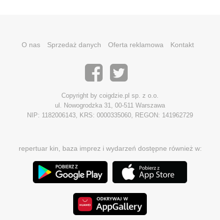
O nas
Sprzedaż danych
Oferta reklamowa
Kontakt
Copyright by coigdzie.pl sp. z o.o.
ul. Nowogrodzka 31, 00-511 Warszawa
NIP: 1182006143, KRS: 0000335060, REGON: 141962729
repertuar kin, baza imprez i wydarzeń dostępne również w: