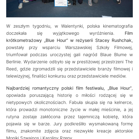
W zeszłym tygodniu, w Walentynki, polska kinematografia
doczekała się wyjątkowego wyróżnienia.
Film
krótkometrażowy „Blue Hour” w reżyserii Stacey Rushchak,
powstały przy wsparciu Warszawskiej Szkoły Filmowej,
triumfował podczas uroczystej gali nagród Blaue Blume w
Berlinie. Wydarzenie odbyło się w prestiżowej przestrzeni The
Reed, gdzie zgromadzili się przedstawiciele branży filmowej i
telewizyjnej, finaliści konkursu oraz przedstawiciele mediów.
Najbardziej romantyczny polski film festiwalu, „Blue Hour”
,
opowiada poruszającą historię o miłości rodzącej się w
nietypowych okolicznościach. Fabuła skupia się na kelnerce,
która prowadzi monotoniczne życie w małej mieścinie, a jej
rutyna zostaje zakłócona przez tajemniczą kobietę, która
pojawia się w barze. Jury podkreśliło wysmakowaną formę
filmu, znakomite zdjęcia oraz niezwykłe kreacje aktorskie
Moniki Szwajnos i Karoliny Rzepy.