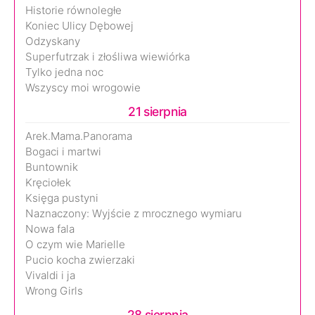
Historie równoległe
Koniec Ulicy Dębowej
Odzyskany
Superfutrzak i złośliwa wiewiórka
Tylko jedna noc
Wszyscy moi wrogowie
21 sierpnia
Arek.Mama.Panorama
Bogaci i martwi
Buntownik
Kręciołek
Księga pustyni
Naznaczony: Wyjście z mrocznego wymiaru
Nowa fala
O czym wie Marielle
Pucio kocha zwierzaki
Vivaldi i ja
Wrong Girls
28 sierpnia