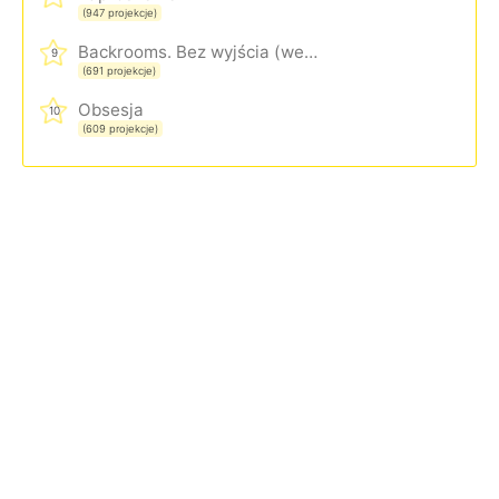
(947 projekcje)
Backrooms. Bez wyjścia (wersja rozszerzona)
9
(691 projekcje)
Obsesja
10
(609 projekcje)