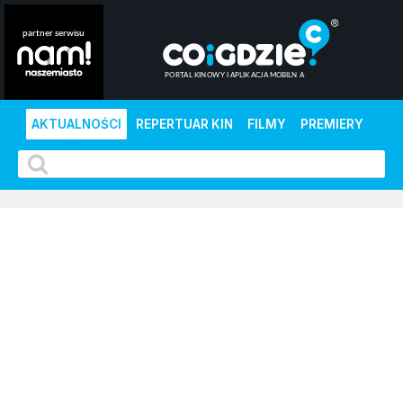
AKTUALNOŚCI
REPERTUAR KIN
FILMY
PREMIERY