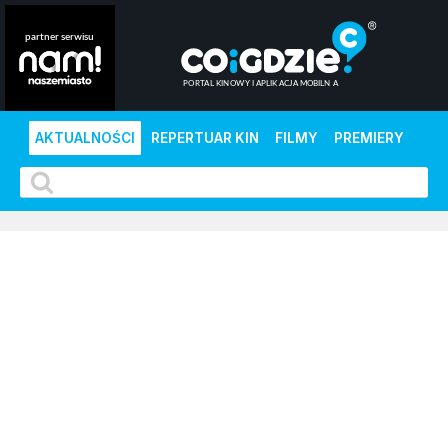
AKTUALNOŚCI
REPERTUAR KIN
FILMY
PREMIERY