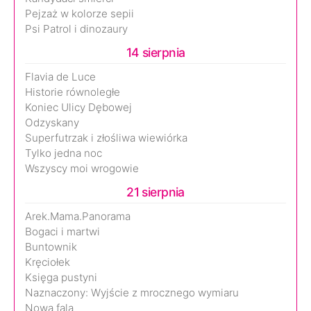
Pejzaż w kolorze sepii
Psi Patrol i dinozaury
14 sierpnia
Flavia de Luce
Historie równoległe
Koniec Ulicy Dębowej
Odzyskany
Superfutrzak i złośliwa wiewiórka
Tylko jedna noc
Wszyscy moi wrogowie
21 sierpnia
Arek.Mama.Panorama
Bogaci i martwi
Buntownik
Kręciołek
Księga pustyni
Naznaczony: Wyjście z mrocznego wymiaru
Nowa fala