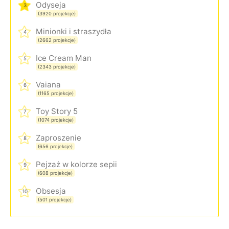
Odyseja
3
(3920 projekcje)
Minionki i straszydła
4
(2662 projekcje)
Ice Cream Man
5
(2343 projekcje)
Vaiana
6
(1165 projekcje)
Toy Story 5
7
(1074 projekcje)
Zaproszenie
8
(656 projekcje)
Pejzaż w kolorze sepii
9
(608 projekcje)
Obsesja
10
(501 projekcje)