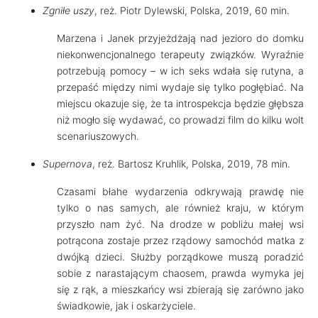
Zgniłe uszy
, reż. Piotr Dylewski, Polska, 2019, 60 min.
Marzena i Janek przyjeżdżają nad jezioro do domku
niekonwencjonalnego terapeuty związków. Wyraźnie
potrzebują pomocy – w ich seks wdała się rutyna, a
przepaść między nimi wydaje się tylko pogłębiać. Na
miejscu okazuje się, że ta introspekcja będzie głębsza
niż mogło się wydawać, co prowadzi film do kilku wolt
scenariuszowych.
Supernova
, reż. Bartosz Kruhlik, Polska, 2019, 78 min.
Czasami błahe wydarzenia odkrywają prawdę nie
tylko o nas samych, ale również kraju, w którym
przyszło nam żyć. Na drodze w pobliżu małej wsi
potrącona zostaje przez rządowy samochód matka z
dwójką dzieci. Służby porządkowe muszą poradzić
sobie z narastającym chaosem, prawda wymyka jej
się z rąk, a mieszkańcy wsi zbierają się zarówno jako
świadkowie, jak i oskarżyciele.