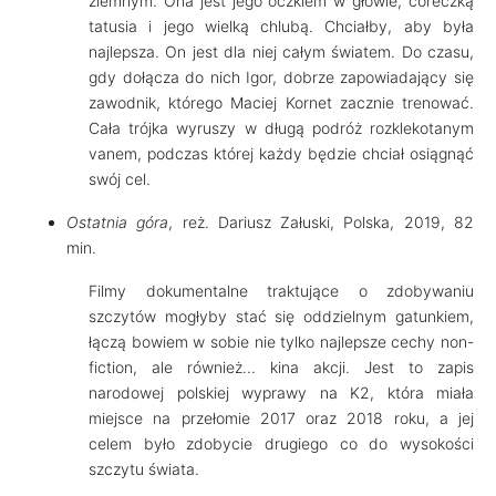
ziemnym. Ona jest jego oczkiem w głowie, córeczką
tatusia i jego wielką chlubą. Chciałby, aby była
najlepsza. On jest dla niej całym światem. Do czasu,
gdy dołącza do nich Igor, dobrze zapowiadający się
zawodnik, którego Maciej Kornet zacznie trenować.
Cała trójka wyruszy w długą podróż rozklekotanym
vanem, podczas której każdy będzie chciał osiągnąć
swój cel.
Ostatnia góra
, reż. Dariusz Załuski, Polska, 2019, 82
min.
Filmy dokumentalne traktujące o zdobywaniu
szczytów mogłyby stać się oddzielnym gatunkiem,
łączą bowiem w sobie nie tylko najlepsze cechy non-
fiction, ale również... kina akcji. Jest to zapis
narodowej polskiej wyprawy na K2, która miała
miejsce na przełomie 2017 oraz 2018 roku, a jej
celem było zdobycie drugiego co do wysokości
szczytu świata.