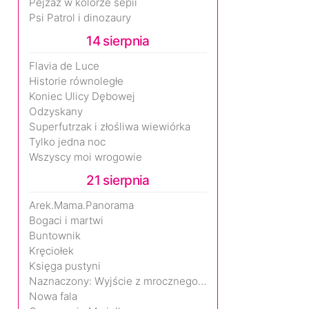
Pejzaż w kolorze sepii
Psi Patrol i dinozaury
14 sierpnia
Flavia de Luce
Historie równoległe
Koniec Ulicy Dębowej
Odzyskany
Superfutrzak i złośliwa wiewiórka
Tylko jedna noc
Wszyscy moi wrogowie
21 sierpnia
Arek.Mama.Panorama
Bogaci i martwi
Buntownik
Kręciołek
Księga pustyni
Naznaczony: Wyjście z mrocznego wymiaru
Nowa fala