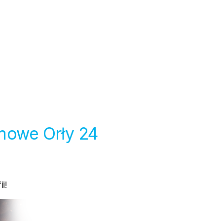
mowe Orły 24
i!