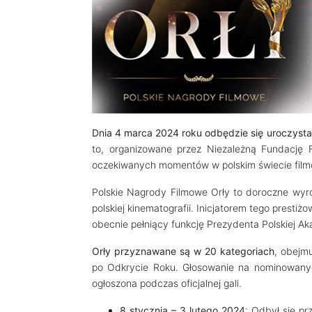
Dnia
4 marca 2024 roku odbędzie się uroczysta
to, organizowane przez Niezależną Fundację F
oczekiwanych momentów w polskim świecie fil
Polskie Nagrody Filmowe Orły to doroczne wyróż
polskiej kinematografii. Inicjatorem tego prestiż
obecnie pełniący funkcję Prezydenta Polskiej Ak
Orły przyznawane są w 20 kategoriach
, obejm
po Odkrycie Roku. Głosowanie na nominowanych
ogłoszona podczas oficjalnej gali.
8 stycznia – 3 lutego 2024
: Odbył się p