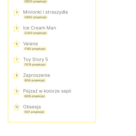
(3920 projekcje)
Minionki i straszydła
4
(2662 projekcje)
Ice Cream Man
5
(2343 projekcje)
Vaiana
6
(1165 projekcje)
Toy Story 5
7
(1074 projekcje)
Zaproszenie
8
(656 projekcje)
Pejzaż w kolorze sepii
9
(608 projekcje)
Obsesja
10
(501 projekcje)