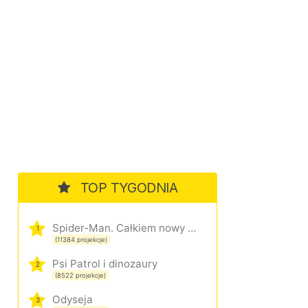
TOP TYGODNIA
Spider-Man. Całkiem nowy dzień
1
(11384 projekcje)
Psi Patrol i dinozaury
2
(8522 projekcje)
Odyseja
3