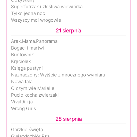
Superfutrzak i złośliwa wiewiórka
Tylko jedna noc
Wszyscy moi wrogowie
21 sierpnia
Arek.Mama.Panorama
Bogaci i martwi
Buntownik
Kręciołek
Księga pustyni
Naznaczony: Wyjście z mrocznego wymiaru
Nowa fala
O czym wie Marielle
Pucio kocha zwierzaki
Vivaldi i ja
Wrong Girls
28 sierpnia
Gorzkie święta
Gwiazdozbiór Psa