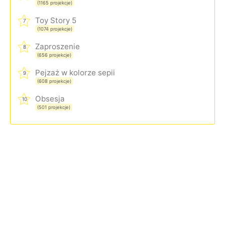
(1165 projekcje)
Toy Story 5
7
(1074 projekcje)
Zaproszenie
8
(656 projekcje)
Pejzaż w kolorze sepii
9
(608 projekcje)
Obsesja
10
(501 projekcje)