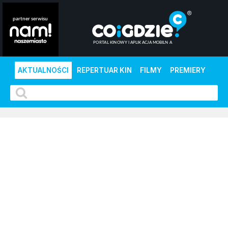
AKTUALNOŚCI
REPERTUAR KIN
FILMY
PREMIERY