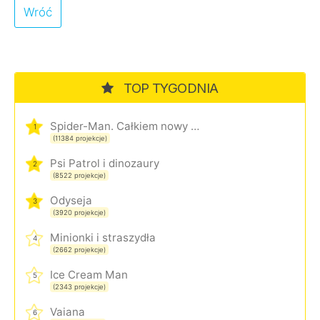
Wróć
TOP TYGODNIA
Spider-Man. Całkiem nowy dzień
1
(11384 projekcje)
Psi Patrol i dinozaury
2
(8522 projekcje)
Odyseja
3
(3920 projekcje)
Minionki i straszydła
4
(2662 projekcje)
Ice Cream Man
5
(2343 projekcje)
Vaiana
6