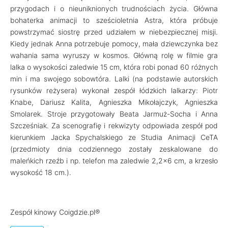
przygodach i o nieuniknionych trudnościach życia. Główna
bohaterka animacji to sześcioletnia Astra, która próbuje
powstrzymać siostrę przed udziałem w niebezpiecznej misji.
Kiedy jednak Anna potrzebuje pomocy, mała dziewczynka bez
wahania sama wyruszy w kosmos. Główną rolę w filmie gra
lalka o wysokości zaledwie 15 cm, która robi ponad 60 różnych
min i ma swojego sobowtóra. Lalki (na podstawie autorskich
rysunków reżysera) wykonał zespół łódzkich lalkarzy: Piotr
Knabe, Dariusz Kalita, Agnieszka Mikołajczyk, Agnieszka
Smolarek. Stroje przygotowały Beata Jarmuż-Socha i Anna
Szcześniak. Za scenografię i rekwizyty odpowiada zespół pod
kierunkiem Jacka Spychalskiego ze Studia Animacji CeTA
(przedmioty dnia codziennego zostały zeskalowane do
maleńkich rzeźb i np. telefon ma zaledwie 2,2x6 cm, a krzesło
wysokość 18 cm.).
Zespół kinowy Coigdzie.pl®