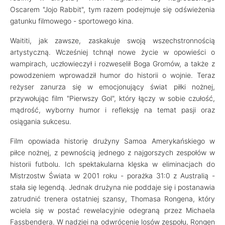
Oscarem "Jojo Rabbit", tym razem podejmuje się odświeżenia
gatunku filmowego - sportowego kina.
Waititi, jak zawsze, zaskakuje swoją wszechstronnością
artystyczną. Wcześniej tchnął nowe życie w opowieści o
wampirach, uczłowieczył i rozweselił Boga Gromów, a także z
powodzeniem wprowadził humor do historii o wojnie. Teraz
reżyser zanurza się w emocjonujący świat piłki nożnej,
przywołując film "Pierwszy Gol", który łączy w sobie czułość,
mądrość, wyborny humor i refleksję na temat pasji oraz
osiągania sukcesu.
Film opowiada historię drużyny Samoa Amerykańskiego w
piłce nożnej, z pewnością jednego z najgorszych zespołów w
historii futbolu. Ich spektakularna klęska w eliminacjach do
Mistrzostw Świata w 2001 roku - porażka 31:0 z Australią -
stała się legendą. Jednak drużyna nie poddaje się i postanawia
zatrudnić trenera ostatniej szansy, Thomasa Rongena, który
wciela się w postać rewelacyjnie odegraną przez Michaela
Fassbendera. W nadziei na odwrócenie losów zespołu, Rongen