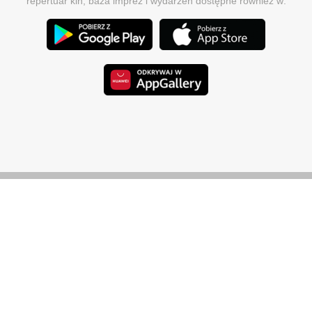
repertuar kin, baza imprez i wydarzeń dostępne również w: