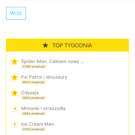
Wróć
TOP TYGODNIA
Spider-Man. Całkiem nowy dzień
1
(11384 projekcje)
Psi Patrol i dinozaury
2
(8522 projekcje)
Odyseja
3
(3920 projekcje)
Minionki i straszydła
4
(2662 projekcje)
Ice Cream Man
5
(2343 projekcje)