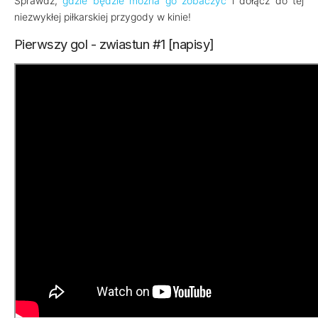
Sprawdź,
gdzie będzie można go zobaczyć
i dołącz do tej
niezwykłej piłkarskiej przygody w kinie!
Pierwszy gol - zwiastun #1 [napisy]