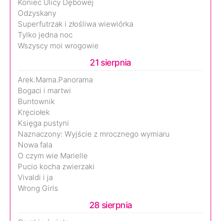
Koniec Ulicy Dębowej
Odzyskany
Superfutrzak i złośliwa wiewiórka
Tylko jedna noc
Wszyscy moi wrogowie
21 sierpnia
Arek.Mama.Panorama
Bogaci i martwi
Buntownik
Kręciołek
Księga pustyni
Naznaczony: Wyjście z mrocznego wymiaru
Nowa fala
O czym wie Marielle
Pucio kocha zwierzaki
Vivaldi i ja
Wrong Girls
28 sierpnia