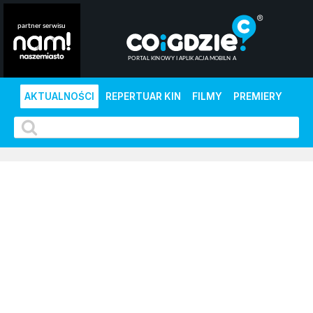
AKTUALNOŚCI
REPERTUAR KIN
FILMY
PREMIERY