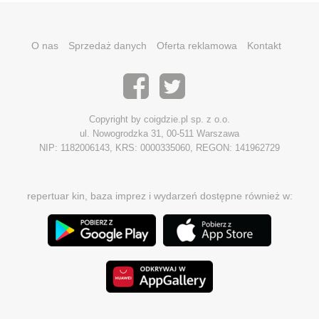
O nas
Sprzedaż danych
Oferta reklamowa
Kontakt
Copyright by coigdzie.pl sp. z o.o.
ul. Nowogrodzka 31, 00-511 Warszawa
NIP: 1182006143, KRS: 0000335060, REGON: 141962729
repertuar kin, baza imprez i wydarzeń dostępne również w: