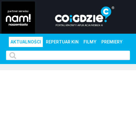
AKTUALNOŚCI
REPERTUAR KIN
FILMY
PREMIERY