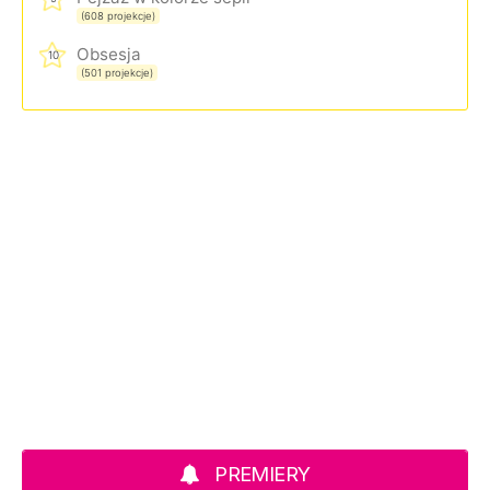
(608 projekcje)
Obsesja
10
(501 projekcje)
PREMIERY