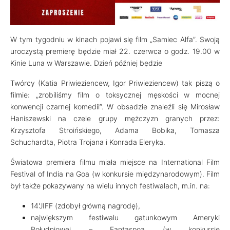
W tym tygodniu w kinach pojawi się film „Samiec Alfa”. Swoją
uroczystą premierę będzie miał 22. czerwca o godz. 19.00 w
Kinie Luna w Warszawie. Dzień później będzie
Twórcy (Katia Priwieziencew, Igor Priwieziencew) tak piszą o
filmie: „zrobiliśmy film o toksycznej męskości w mocnej
konwencji czarnej komedii”. W obsadzie znaleźli się Mirosław
Haniszewski na czele grupy mężczyzn granych przez:
Krzysztofa Stroińskiego, Adama Bobika, Tomasza
Schuchardta, Piotra Trojana i Konrada Eleryka.
Światowa premiera filmu miała miejsce na International Film
Festival of India na Goa (w konkursie międzynarodowym). Film
był także pokazywany na wielu innych festiwalach, m.in. na:
14'JIFF (zdobył główną nagrodę),
największym festiwalu gatunkowym Ameryki
Południowej – Fantaspoa (w konkursie