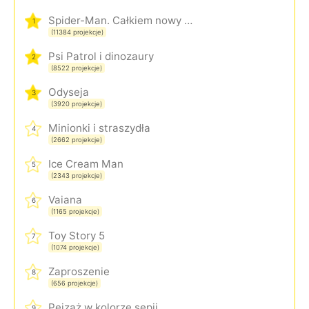
Spider-Man. Całkiem nowy dzień
1
(11384 projekcje)
Psi Patrol i dinozaury
2
(8522 projekcje)
Odyseja
3
(3920 projekcje)
Minionki i straszydła
4
(2662 projekcje)
Ice Cream Man
5
(2343 projekcje)
Vaiana
6
(1165 projekcje)
Toy Story 5
7
(1074 projekcje)
Zaproszenie
8
(656 projekcje)
Pejzaż w kolorze sepii
9