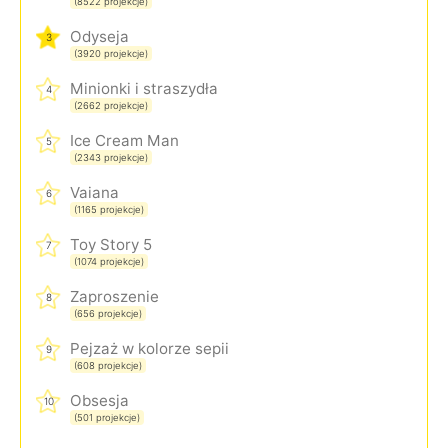
(8522 projekcje)
Odyseja
3
(3920 projekcje)
Minionki i straszydła
4
(2662 projekcje)
Ice Cream Man
5
(2343 projekcje)
Vaiana
6
(1165 projekcje)
Toy Story 5
7
(1074 projekcje)
Zaproszenie
8
(656 projekcje)
Pejzaż w kolorze sepii
9
(608 projekcje)
Obsesja
10
(501 projekcje)