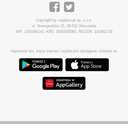
Copyright by coigdzie.pl sp. z o.o.
ul. Nowogrodzka 31, 00-511 Warszawa
NIP: 1182006143, KRS: 0000335060, REGON: 141962729
repertuar kin, baza imprez i wydarzeń dostępne również w: