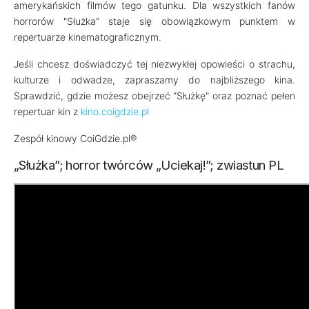
amerykańskich filmów tego gatunku. Dla wszystkich fanów
horrorów "Służka" staje się obowiązkowym punktem w
repertuarze kinematograficznym.
Jeśli chcesz doświadczyć tej niezwykłej opowieści o strachu,
kulturze i odwadze, zapraszamy do najbliższego kina.
Sprawdzić, gdzie możesz obejrzeć "Służkę" oraz poznać pełen
repertuar kin z
kino.coigdzie.pl
Zespół kinowy CoiGdzie.pl®
„Służka”; horror twórców „Uciekaj!”; zwiastun PL