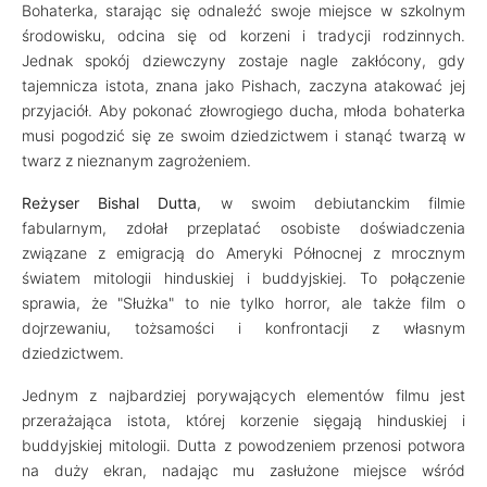
Bohaterka, starając się odnaleźć swoje miejsce w szkolnym
środowisku, odcina się od korzeni i tradycji rodzinnych.
Jednak spokój dziewczyny zostaje nagle zakłócony, gdy
tajemnicza istota, znana jako Pishach, zaczyna atakować jej
przyjaciół. Aby pokonać złowrogiego ducha, młoda bohaterka
musi pogodzić się ze swoim dziedzictwem i stanąć twarzą w
twarz z nieznanym zagrożeniem.
Reżyser Bishal Dutta
, w swoim debiutanckim filmie
fabularnym, zdołał przeplatać osobiste doświadczenia
związane z emigracją do Ameryki Północnej z mrocznym
światem mitologii hinduskiej i buddyjskiej. To połączenie
sprawia, że "Służka" to nie tylko horror, ale także film o
dojrzewaniu, tożsamości i konfrontacji z własnym
dziedzictwem.
Jednym z najbardziej porywających elementów filmu jest
przerażająca istota, której korzenie sięgają hinduskiej i
buddyjskiej mitologii. Dutta z powodzeniem przenosi potwora
na duży ekran, nadając mu zasłużone miejsce wśród