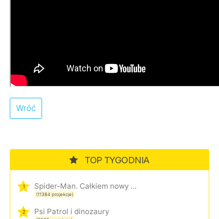
Wróć
TOP TYGODNIA
Spider-Man. Całkiem nowy dzień
1
(11384 projekcje)
Psi Patrol i dinozaury
2