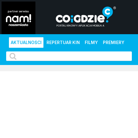
AKTUALNOŚCI
REPERTUAR KIN
FILMY
PREMIERY