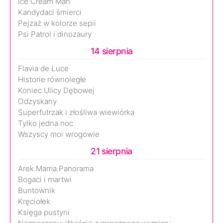
Ice Cream Man
Kandydaci śmierci
Pejzaż w kolorze sepii
Psi Patrol i dinozaury
14 sierpnia
Flavia de Luce
Historie równoległe
Koniec Ulicy Dębowej
Odzyskany
Superfutrzak i złośliwa wiewiórka
Tylko jedna noc
Wszyscy moi wrogowie
21 sierpnia
Arek.Mama.Panorama
Bogaci i martwi
Buntownik
Kręciołek
Księga pustyni