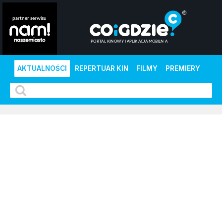
AKTUALNOŚCI
REPERTUAR KIN
FILMY
PREMIERY