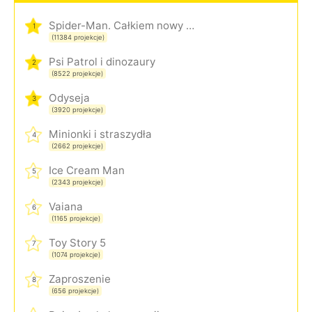
Spider-Man. Całkiem nowy dzień
1
(11384 projekcje)
Psi Patrol i dinozaury
2
(8522 projekcje)
Odyseja
3
(3920 projekcje)
Minionki i straszydła
4
(2662 projekcje)
Ice Cream Man
5
(2343 projekcje)
Vaiana
6
(1165 projekcje)
Toy Story 5
7
(1074 projekcje)
Zaproszenie
8
(656 projekcje)