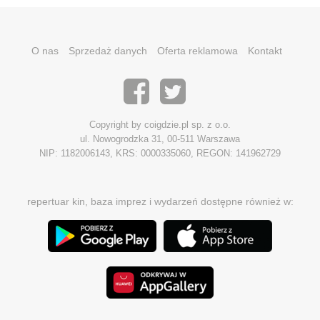
O nas
Sprzedaż danych
Oferta reklamowa
Kontakt
Copyright by coigdzie.pl sp. z o.o.
ul. Nowogrodzka 31, 00-511 Warszawa
NIP: 1182006143, KRS: 0000335060, REGON: 141962729
repertuar kin, baza imprez i wydarzeń dostępne również w: