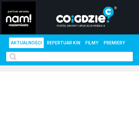
AKTUALNOŚCI
REPERTUAR KIN
FILMY
PREMIERY