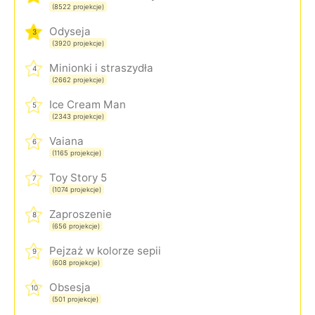
(8522 projekcje)
Odyseja
3
(3920 projekcje)
Minionki i straszydła
4
(2662 projekcje)
Ice Cream Man
5
(2343 projekcje)
Vaiana
6
(1165 projekcje)
Toy Story 5
7
(1074 projekcje)
Zaproszenie
8
(656 projekcje)
Pejzaż w kolorze sepii
9
(608 projekcje)
Obsesja
10
(501 projekcje)