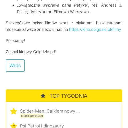
„
Świąteczna wyprawa pana Patyka
”, reż. Andreas J.
Riiser; dystrybutor: Filmowa Warszawa.
Szczegółowe opisy filmów wraz z plakatami i zwiastunami
możecie zawsze znaleźć u nas na
https://kino.coigdzie.pl/filmy
Polecamy!
Zespół kinowy Coigdzie.pl®
Wróć
TOP TYGODNIA
Spider-Man. Całkiem nowy dzień
1
(11384 projekcje)
Psi Patrol i dinozaury
2