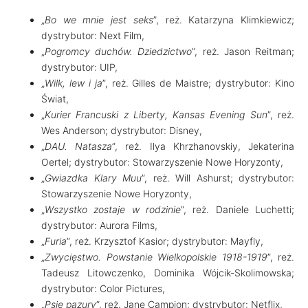
„
Bo we mnie jest seks
”, reż. Katarzyna Klimkiewicz;
dystrybutor: Next Film,
„
Pogromcy duchów. Dziedzictwo
”, reż. Jason Reitman;
dystrybutor: UIP,
„
Wilk, lew i ja
”, reż. Gilles de Maistre; dystrybutor: Kino
Świat,
„
Kurier Francuski z Liberty, Kansas Evening Sun
”, reż.
Wes Anderson; dystrybutor: Disney,
„
DAU. Natasza
”, reż. Ilya Khrzhanovskiy, Jekaterina
Oertel; dystrybutor: Stowarzyszenie Nowe Horyzonty,
„
Gwiazdka Klary Muu
”, reż. Will Ashurst; dystrybutor:
Stowarzyszenie Nowe Horyzonty,
„
Wszystko zostaje w rodzinie
”, reż. Daniele Luchetti;
dystrybutor: Aurora Films,
„
Furia
”, reż. Krzysztof Kasior; dystrybutor: Mayfly,
„
Zwycięstwo. Powstanie Wielkopolskie 1918-1919
”, reż.
Tadeusz Litowczenko, Dominika Wójcik-Skolimowska;
dystrybutor: Color Pictures,
„
Psie pazury
”, reż. Jane Campion; dystrybutor: Netflix,