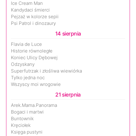
Ice Cream Man
Kandydaci śmierci
Pejzaż w kolorze sepii
Psi Patrol i dinozaury
14 sierpnia
Flavia de Luce
Historie równoległe
Koniec Ulicy Dębowej
Odzyskany
Superfutrzak i złośliwa wiewiórka
Tylko jedna noc
Wszyscy moi wrogowie
21 sierpnia
Arek.Mama.Panorama
Bogaci i martwi
Buntownik
Kręciołek
Księga pustyni