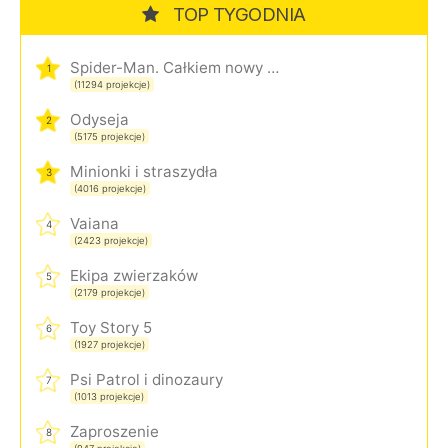
TOP TYGODNIA
Spider-Man. Całkiem nowy dzień
1
(11294 projekcje)
Odyseja
2
(5175 projekcje)
Minionki i straszydła
3
(4016 projekcje)
Vaiana
4
(2423 projekcje)
Ekipa zwierzaków
5
(2179 projekcje)
Toy Story 5
6
(1927 projekcje)
Psi Patrol i dinozaury
7
(1013 projekcje)
Zaproszenie
8