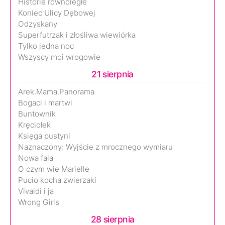
Historie równoległe
Koniec Ulicy Dębowej
Odzyskany
Superfutrzak i złośliwa wiewiórka
Tylko jedna noc
Wszyscy moi wrogowie
21 sierpnia
Arek.Mama.Panorama
Bogaci i martwi
Buntownik
Kręciołek
Księga pustyni
Naznaczony: Wyjście z mrocznego wymiaru
Nowa fala
O czym wie Marielle
Pucio kocha zwierzaki
Vivaldi i ja
Wrong Girls
28 sierpnia