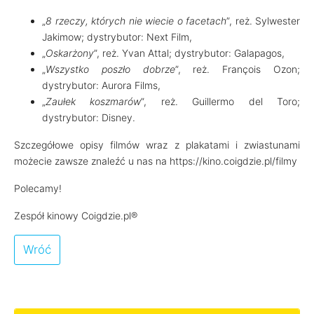
„
8 rzeczy, których nie wiecie o facetach
”, reż. Sylwester
Jakimow; dystrybutor: Next Film,
„
Oskarżony
”, reż. Yvan Attal; dystrybutor: Galapagos,
„
Wszystko poszło dobrze
”, reż. François Ozon;
dystrybutor: Aurora Films,
„
Zaułek koszmarów
”, reż. Guillermo del Toro;
dystrybutor: Disney.
Szczegółowe opisy filmów wraz z plakatami i zwiastunami
możecie zawsze znaleźć u nas na https://kino.coigdzie.pl/filmy
Polecamy!
Zespół kinowy Coigdzie.pl®
Wróć