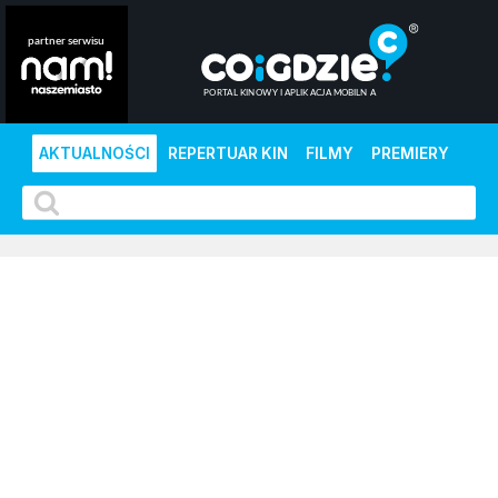
AKTUALNOŚCI
REPERTUAR KIN
FILMY
PREMIERY