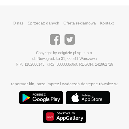
O nas
Sprzedaż danych
Oferta reklamowa
Kontakt
Copyright by coigdzie.pl sp. z o.o.
ul. Nowogrodzka 31, 00-511 Warszawa
NIP: 1182006143, KRS: 0000335060, REGON: 141962729
repertuar kin, baza imprez i wydarzeń dostępne również w: