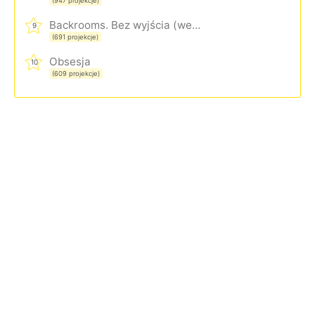
(947 projekcje)
Backrooms. Bez wyjścia (wersja rozszerzona)
9
(691 projekcje)
Obsesja
10
(609 projekcje)