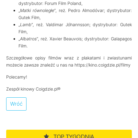
dystrybutor: Forum Film Poland,
„
Matki równoległe
”, reż. Pedro Almodóvar; dystrybutor:
Gutek Film,
„
Lamb
”, reż. Valdimar Jóhannsson; dystrybutor: Gutek
Film,
„
Albatros
”, reż. Xavier Beauvois; dystrybutor: Galapagos
Film.
Szczegółowe opisy filmów wraz z plakatami i zwiastunami
możecie zawsze znaleźć u nas na https://kino.coigdzie.pl/filmy
Polecamy!
Zespół kinowy Coigdzie.pl®
Wróć
TOP TYGODNIA