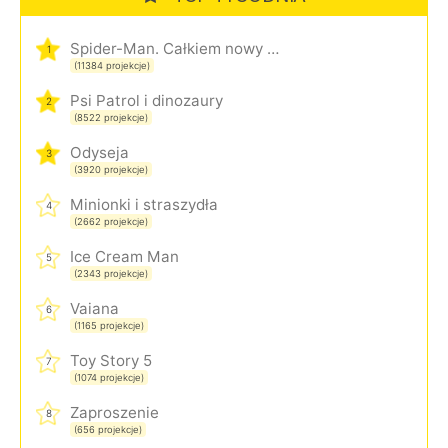
Spider-Man. Całkiem nowy dzień
1
(11384 projekcje)
Psi Patrol i dinozaury
2
(8522 projekcje)
Odyseja
3
(3920 projekcje)
Minionki i straszydła
4
(2662 projekcje)
Ice Cream Man
5
(2343 projekcje)
Vaiana
6
(1165 projekcje)
Toy Story 5
7
(1074 projekcje)
Zaproszenie
8
(656 projekcje)