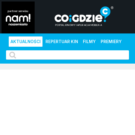
AKTUALNOŚCI
REPERTUAR KIN
FILMY
PREMIERY