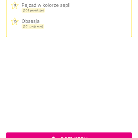
Pejzaż w kolorze sepii
9
(608 projekcje)
Obsesja
10
(501 projekcje)