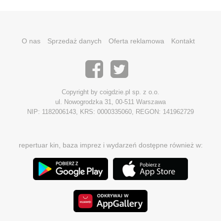
O nas
Sprzedaż danych
Oferta reklamowa
Kontakt
Copyright by coigdzie.pl sp. z o.o.
ul. Nowogrodzka 31, 00-511 Warszawa
NIP: 1182006143, KRS: 0000335060, REGON: 141962729
repertuar kin, baza imprez i wydarzeń dostępne również w: