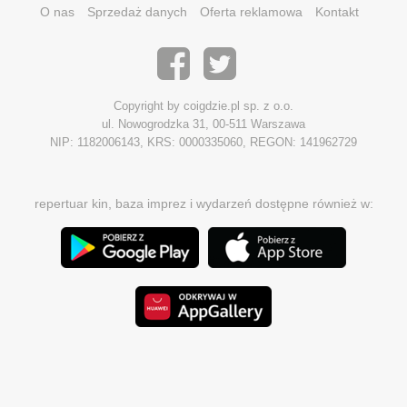
O nas
Sprzedaż danych
Oferta reklamowa
Kontakt
Copyright by coigdzie.pl sp. z o.o.
ul. Nowogrodzka 31, 00-511 Warszawa
NIP: 1182006143, KRS: 0000335060, REGON: 141962729
repertuar kin, baza imprez i wydarzeń dostępne również w: