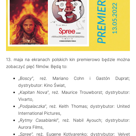
13. maja na ekranach polskich kin premierowo będzie można
zobaczyć pięć filmów. Będą to:
„
Boscy
”, reż. Mariano Cohn i Gastón Duprat;
dystrybutor: Kino Świat,
„
Kapitan Nova
”, reż. Maurice Trouwborst; dystrybutor:
Vivarto,
„
Podpalaczka
”, reż. Keith Thomas; dystrybutor: United
International Pictures,
„
Rytmy Casablanki
”, reż. Nabil Ayouch; dystrybutor:
Aurora Films,
„
Spree”,
reż. Eugene Kotlyarenko; dystrybutor: Velvet