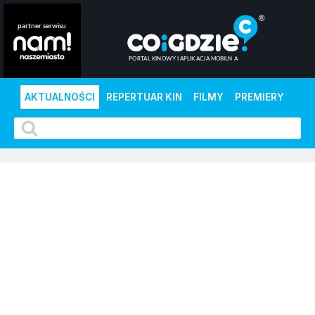
AKTUALNOŚCI
REPERTUAR KIN
FILMY
PREMIERY