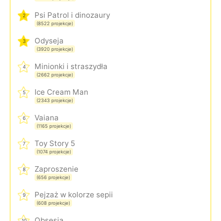
Psi Patrol i dinozaury
2
(8522 projekcje)
Odyseja
3
(3920 projekcje)
Minionki i straszydła
4
(2662 projekcje)
Ice Cream Man
5
(2343 projekcje)
Vaiana
6
(1165 projekcje)
Toy Story 5
7
(1074 projekcje)
Zaproszenie
8
(656 projekcje)
Pejzaż w kolorze sepii
9
(608 projekcje)
Obsesja
10