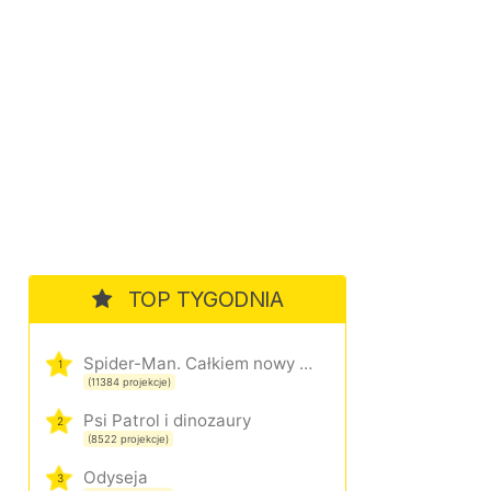
TOP TYGODNIA
Spider-Man. Całkiem nowy dzień
1
(11384 projekcje)
Psi Patrol i dinozaury
2
(8522 projekcje)
Odyseja
3