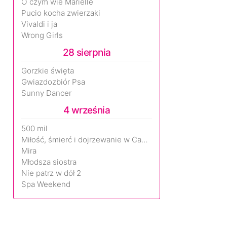
O czym wie Marielle
Pucio kocha zwierzaki
Vivaldi i ja
Wrong Girls
28 sierpnia
Gorzkie święta
Gwiazdozbiór Psa
Sunny Dancer
4 września
500 mil
Miłość, śmierć i dojrzewanie w Camp Miasma
Mira
Młodsza siostra
Nie patrz w dół 2
Spa Weekend