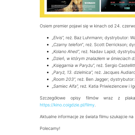
Osiem premier pojawi się w kinach od 24. czerw
„
Elvis”,
reż. Baz Luhrmann; dystrybutor: Wa
„
Czarny telefon
”, reż. Scott Derrickson; dy
„
Kolano Ahed”,
reż. Nadav Lapid; dystryb
„
Dzień, w którym znalazłem w śmieciach 
„
Księgarnia w Paryżu”,
reż. Sergio Castelli
„
Paryż, 13. dzielnica”,
reż. Jacques Audiard
„
Room 203”,
reż. Ben Jagger; dystrybutor:
„
Samiec Alfa”,
reż. Katia Priwieziencew i 
Szczegółowe opisy filmów wraz z plak
https://kino.coigdzie.pl/filmy
.
Aktualne informacje ze świata filmu szukajcie na
Polecamy!