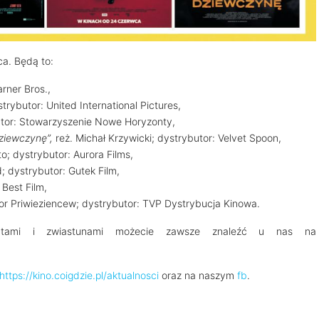
ca. Będą to:
rner Bros.,
strybutor: United International Pictures,
utor: Stowarzyszenie Nowe Horyzonty,
dziewczynę”,
reż. Michał Krzywicki; dystrybutor: Velvet Spoon,
tto; dystrybutor: Aurora Films,
; dystrybutor: Gutek Film,
 Best Film,
Igor Priwieziencew; dystrybutor: TVP Dystrybucja Kinowa.
atami i zwiastunami możecie zawsze znaleźć u nas na
https://kino.coigdzie.pl/aktualnosci
oraz na naszym
fb
.