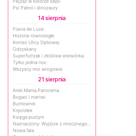
Pejzaż w kolorze sepii
Psi Patrol i dinozaury
14 sierpnia
Flavia de Luce
Historie równoległe
Koniec Ulicy Dębowej
Odzyskany
Superfutrzak i złośliwa wiewiórka
Tylko jedna noc
Wszyscy moi wrogowie
21 sierpnia
Arek.Mama.Panorama
Bogaci i martwi
Buntownik
Kręciołek
Księga pustyni
Naznaczony: Wyjście z mrocznego wymiaru
Nowa fala