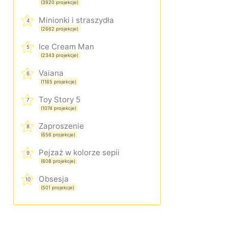
(3920 projekcje)
Minionki i straszydła
4
(2662 projekcje)
Ice Cream Man
5
(2343 projekcje)
Vaiana
6
(1165 projekcje)
Toy Story 5
7
(1074 projekcje)
Zaproszenie
8
(656 projekcje)
Pejzaż w kolorze sepii
9
(608 projekcje)
Obsesja
10
(501 projekcje)