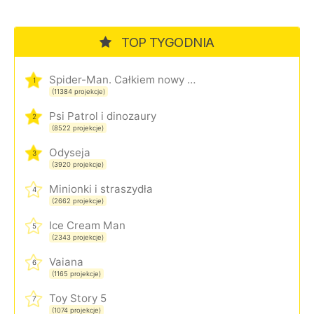
TOP TYGODNIA
Spider-Man. Całkiem nowy dzień
1
(11384 projekcje)
Psi Patrol i dinozaury
2
(8522 projekcje)
Odyseja
3
(3920 projekcje)
Minionki i straszydła
4
(2662 projekcje)
Ice Cream Man
5
(2343 projekcje)
Vaiana
6
(1165 projekcje)
Toy Story 5
7
(1074 projekcje)