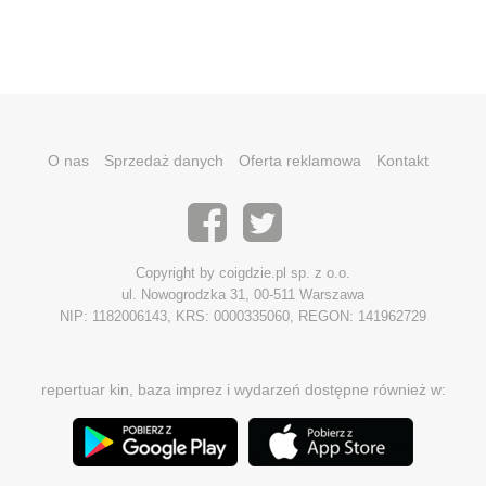
O nas
Sprzedaż danych
Oferta reklamowa
Kontakt
Copyright by coigdzie.pl sp. z o.o.
ul. Nowogrodzka 31, 00-511 Warszawa
NIP: 1182006143, KRS: 0000335060, REGON: 141962729
repertuar kin, baza imprez i wydarzeń dostępne również w: