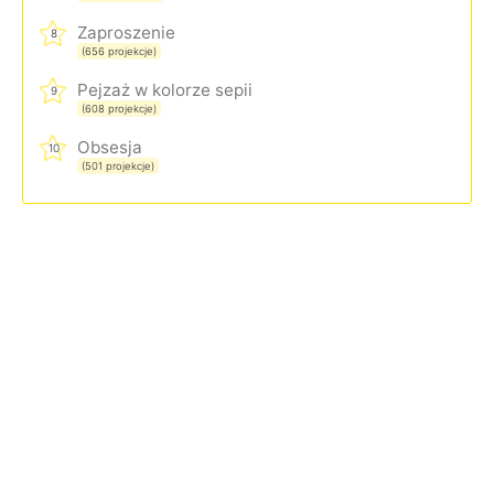
Zaproszenie
8
(656 projekcje)
Pejzaż w kolorze sepii
9
(608 projekcje)
Obsesja
10
(501 projekcje)