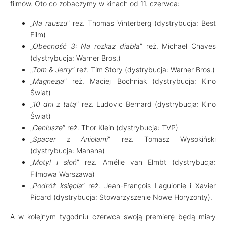
filmów. Oto co zobaczymy w kinach od 11. czerwca:
„
Na rauszu
” reż. Thomas Vinterberg (dystrybucja: Best
Film)
„
Obecność 3: Na rozkaz diabła
” reż. Michael Chaves
(dystrybucja: Warner Bros.)
„
Tom & Jerry
” reż. Tim Story (dystrybucja: Warner Bros.)
„
Magnezja
” reż. Maciej Bochniak (dystrybucja: Kino
Świat)
„
10 dni z tatą
” reż. Ludovic Bernard (dystrybucja: Kino
Świat)
„
Geniusze
” reż. Thor Klein (dystrybucja: TVP)
„
Spacer z Aniołami
” reż. Tomasz Wysokiński
(dystrybucja: Manana)
„
Motyl i słoń
” reż. Amélie van Elmbt (dystrybucja:
Filmowa Warszawa)
„
Podróż księcia
” reż. Jean-François Laguionie i Xavier
Picard (dystrybucja: Stowarzyszenie Nowe Horyzonty).
A w kolejnym tygodniu czerwca swoją premierę będą miały