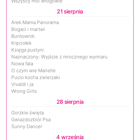
Wszyscy moi wrogowie
21 sierpnia
Arek.Mama.Panorama
Bogaci i martwi
Buntownik
Kręciołek
Księga pustyni
Naznaczony: Wyjście z mrocznego wymiaru
Nowa fala
O czym wie Marielle
Pucio kocha zwierzaki
Vivaldi i ja
Wrong Girls
28 sierpnia
Gorzkie święta
Gwiazdozbiór Psa
Sunny Dancer
4 września