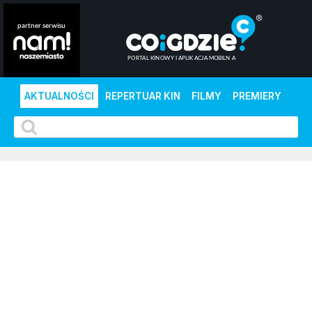
AKTUALNOŚCI
REPERTUAR KIN
FILMY
PREMIERY