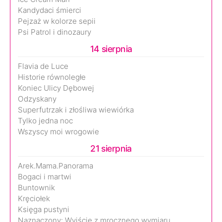
Kandydaci śmierci
Pejzaż w kolorze sepii
Psi Patrol i dinozaury
14 sierpnia
Flavia de Luce
Historie równoległe
Koniec Ulicy Dębowej
Odzyskany
Superfutrzak i złośliwa wiewiórka
Tylko jedna noc
Wszyscy moi wrogowie
21 sierpnia
Arek.Mama.Panorama
Bogaci i martwi
Buntownik
Kręciołek
Księga pustyni
Naznaczony: Wyjście z mrocznego wymiaru