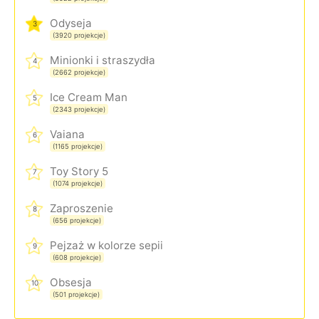
Odyseja
3
(3920 projekcje)
Minionki i straszydła
4
(2662 projekcje)
Ice Cream Man
5
(2343 projekcje)
Vaiana
6
(1165 projekcje)
Toy Story 5
7
(1074 projekcje)
Zaproszenie
8
(656 projekcje)
Pejzaż w kolorze sepii
9
(608 projekcje)
Obsesja
10
(501 projekcje)