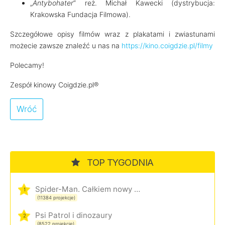
„
Antybohater
” reż. Michał Kawecki (dystrybucja:
Krakowska Fundacja Filmowa).
Szczegółowe opisy filmów wraz z plakatami i zwiastunami
możecie zawsze znaleźć u nas na
https://kino.coigdzie.pl/filmy
Polecamy!
Zespół kinowy Coigdzie.pl®
Wróć
TOP TYGODNIA
Spider-Man. Całkiem nowy dzień
1
(11384 projekcje)
Psi Patrol i dinozaury
2
(8522 projekcje)