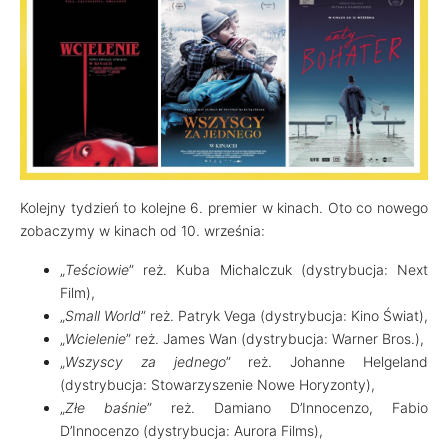
Kolejny tydzień to kolejne 6. premier w kinach. Oto co nowego
zobaczymy w kinach od 10. września:
„
Teściowie
” reż. Kuba Michalczuk (dystrybucja: Next
Film),
„
Small World
” reż. Patryk Vega (dystrybucja: Kino Świat),
„
Wcielenie
” reż. James Wan (dystrybucja: Warner Bros.),
„
Wszyscy za jednego
” reż. Johanne Helgeland
(dystrybucja: Stowarzyszenie Nowe Horyzonty),
„
Złe baśnie
” reż. Damiano D’Innocenzo, Fabio
D’Innocenzo (dystrybucja: Aurora Films),