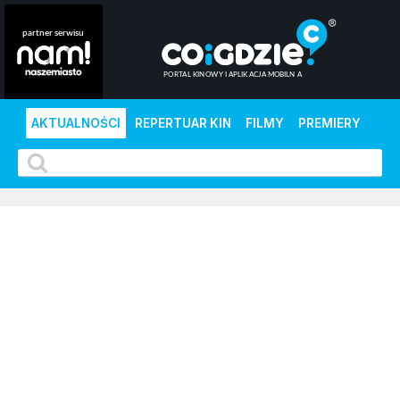
AKTUALNOŚCI
REPERTUAR KIN
FILMY
PREMIERY